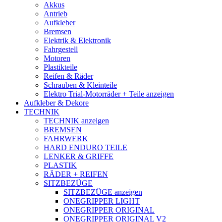
Akkus
Antrieb
Aufkleber
Bremsen
Elektrik & Elektronik
Fahrgestell
Motoren
Plastikteile
Reifen & Räder
Schrauben & Kleinteile
Elektro Trial-Motorräder + Teile anzeigen
Aufkleber & Dekore
TECHNIK
TECHNIK anzeigen
BREMSEN
FAHRWERK
HARD ENDURO TEILE
LENKER & GRIFFE
PLASTIK
RÄDER + REIFEN
SITZBEZÜGE
SITZBEZÜGE anzeigen
ONEGRIPPER LIGHT
ONEGRIPPER ORIGINAL
ONEGRIPPER ORIGINAL V2