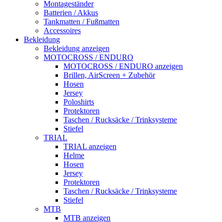
Montageständer
Batterien / Akkus
Tankmatten / Fußmatten
Accessoires
Bekleidung
Bekleidung anzeigen
MOTOCROSS / ENDURO
MOTOCROSS / ENDURO anzeigen
Brillen, AirScreen + Zubehör
Hosen
Jersey
Poloshirts
Protektoren
Taschen / Rucksäcke / Trinksysteme
Stiefel
TRIAL
TRIAL anzeigen
Helme
Hosen
Jersey
Protektoren
Taschen / Rucksäcke / Trinksysteme
Stiefel
MTB
MTB anzeigen