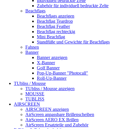
Individuell bedruckte Zelte
Zubehör für individuell bedruckte Zelte
Beachflags
Beachflags anzeigen
Beachflag Teardrop
Beachflag Feather
Beachflag rechteckig
Mini Beachflag
Standfüße und Gewichte für Beachflags
Fahnen
Banner
Banner anzeigen
X-Banner
Golf Banner
Pop-Up-Banner "Photocall"
Roll-Up-Banner
TUbliss / Mousse
TUbliss / Mousse anzeigen
MOUSSE
TUBLISS
AIRSCREEN
AIRSCREEN anzeigen
AirScreen anpassbare Brillenscheiben
AirScreen AERO EX Brillen
AirScreen Ersatzteile und Zubehör