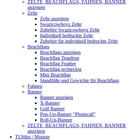
ZELTE, BEACHFLAGS, FAHNEN, BANNER
anzeigen
Zelte
Zelte anzeigen
Swazicowboyz Zelte
Zubehör Swazicowboyz Zelte
Individuell bedruckte Zelte
Zubehör für individuell bedruckte Zelte
Beachflags
Beachflags anzeigen
Beachflag Teardrop
Beachflag Feather
Beachflag rechteckig
Mini Beachflag
Standfüße und Gewichte für Beachflags
Fahnen
Banner
Banner anzeigen
X-Banner
Golf Banner
Pop-Up-Banner "Photocall"
Roll-Up-Banner
ZELTE, BEACHFLAGS, FAHNEN, BANNER
anzeigen
TUbliss / Mousse