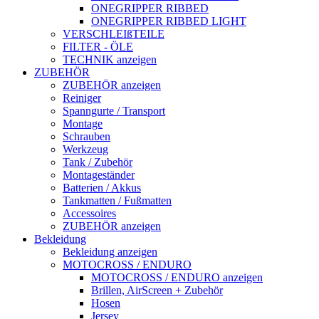
ONEGRIPPER RIBBED
ONEGRIPPER RIBBED LIGHT
VERSCHLEIßTEILE
FILTER - ÖLE
TECHNIK anzeigen
ZUBEHÖR
ZUBEHÖR anzeigen
Reiniger
Spanngurte / Transport
Montage
Schrauben
Werkzeug
Tank / Zubehör
Montageständer
Batterien / Akkus
Tankmatten / Fußmatten
Accessoires
ZUBEHÖR anzeigen
Bekleidung
Bekleidung anzeigen
MOTOCROSS / ENDURO
MOTOCROSS / ENDURO anzeigen
Brillen, AirScreen + Zubehör
Hosen
Jersey