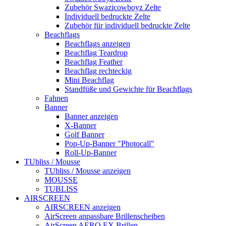
Zubehör Swazicowboyz Zelte
Individuell bedruckte Zelte
Zubehör für individuell bedruckte Zelte
Beachflags
Beachflags anzeigen
Beachflag Teardrop
Beachflag Feather
Beachflag rechteckig
Mini Beachflag
Standfüße und Gewichte für Beachflags
Fahnen
Banner
Banner anzeigen
X-Banner
Golf Banner
Pop-Up-Banner "Photocall"
Roll-Up-Banner
TUbliss / Mousse
TUbliss / Mousse anzeigen
MOUSSE
TUBLISS
AIRSCREEN
AIRSCREEN anzeigen
AirScreen anpassbare Brillenscheiben
AirScreen AERO EX Brillen