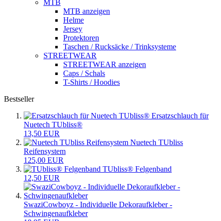
MTB
MTB anzeigen
Helme
Jersey
Protektoren
Taschen / Rucksäcke / Trinksysteme
STREETWEAR
STREETWEAR anzeigen
Caps / Schals
T-Shirts / Hoodies
Bestseller
Ersatzschlauch für
Nuetech TUbliss®
13,50 EUR
Nuetech TUbliss
Reifensystem
125,00 EUR
TUbliss® Felgenband
12,50 EUR
SwaziCowboyz - Individuelle Dekoraufkleber -
Schwingenaufkleber