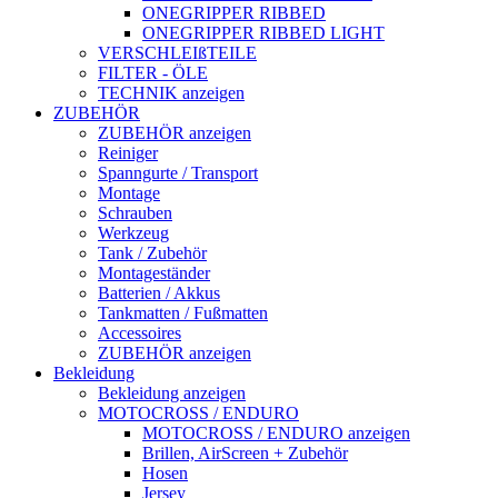
ONEGRIPPER RIBBED
ONEGRIPPER RIBBED LIGHT
VERSCHLEIßTEILE
FILTER - ÖLE
TECHNIK anzeigen
ZUBEHÖR
ZUBEHÖR anzeigen
Reiniger
Spanngurte / Transport
Montage
Schrauben
Werkzeug
Tank / Zubehör
Montageständer
Batterien / Akkus
Tankmatten / Fußmatten
Accessoires
ZUBEHÖR anzeigen
Bekleidung
Bekleidung anzeigen
MOTOCROSS / ENDURO
MOTOCROSS / ENDURO anzeigen
Brillen, AirScreen + Zubehör
Hosen
Jersey