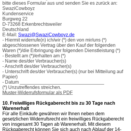
bitte dieses Formular aus und senden Sie es zurück an:
SwaziCowboyz
Kundenservice
Burgweg 22
D-73268 Erkenbrechtsweiler
Deutschland
E-Mail:
Swazi@SwaziCowboyz.de
- Hiermit widerrufe(n) ich/wir (*) den von mir/uns (*)
abgeschlossenen Vertrag über den Kauf der folgenden
Waren (*)/die Erbringung der folgenden Dienstleistung (*)
- Bestellt am (*)/erhalten am (*)
- Name des/der Verbraucher(s)
- Anschrift des/der Verbraucher(s)
- Unterschrift des/der Verbraucher(s) (nur bei Mitteilung auf
Papier)
- Datum ________________________________
(*) Unzutreffendes streichen.
Muster-Widerrufsformular als PDF
10. Freiwilliges Rückgaberecht bis zu 30 Tage nach
Warenerhalt
Für alle Einkäufe gewähren wir Ihnen neben dem
gesetzlichen Widerrufsrecht ein freiwilliges Rückgaberecht
von insgesamt 30 Tagen ab Warenerhalt. Mit diesem
Rückgaberecht können Sie sich auch nach Ablauf der 14-