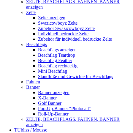
ZELTE, BEACHFLAGS, FAHNEN, BANNER
anzeigen
Zelte
Zelte anzeigen
Swazicowboyz Zelte
Zubehör Swazicowboyz Zelte
Individuell bedruckte Zelte
Zubehör für individuell bedruckte Zelte
Beachflags
Beachflags anzeigen
Beachflag Teardrop
Beachflag Feather
Beachflag rechteckig
Mini Beachflag
Standfüße und Gewichte für Beachflags
Fahnen
Banner
Banner anzeigen
X-Banner
Golf Banner
Pop-Up-Banner "Photocall"
Roll-Up-Banner
ZELTE, BEACHFLAGS, FAHNEN, BANNER
anzeigen
TUbliss / Mousse