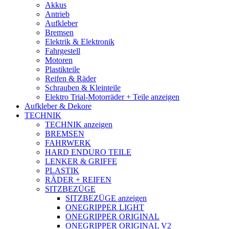
Akkus
Antrieb
Aufkleber
Bremsen
Elektrik & Elektronik
Fahrgestell
Motoren
Plastikteile
Reifen & Räder
Schrauben & Kleinteile
Elektro Trial-Motorräder + Teile anzeigen
Aufkleber & Dekore
TECHNIK
TECHNIK anzeigen
BREMSEN
FAHRWERK
HARD ENDURO TEILE
LENKER & GRIFFE
PLASTIK
RÄDER + REIFEN
SITZBEZÜGE
SITZBEZÜGE anzeigen
ONEGRIPPER LIGHT
ONEGRIPPER ORIGINAL
ONEGRIPPER ORIGINAL V2