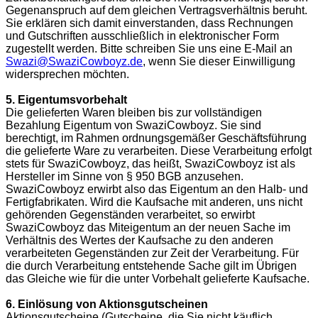
Gegenanspruch auf dem gleichen Vertragsverhältnis beruht.
Sie erklären sich damit einverstanden, dass Rechnungen
und Gutschriften ausschließlich in elektronischer Form
zugestellt werden. Bitte schreiben Sie uns eine E-Mail an
Swazi@SwaziCowboyz.de
, wenn Sie dieser Einwilligung
widersprechen möchten.
5. Eigentumsvorbehalt
Die gelieferten Waren bleiben bis zur vollständigen
Bezahlung Eigentum von SwaziCowboyz. Sie sind
berechtigt, im Rahmen ordnungsgemäßer Geschäftsführung
die gelieferte Ware zu verarbeiten. Diese Verarbeitung erfolgt
stets für SwaziCowboyz, das heißt, SwaziCowboyz ist als
Hersteller im Sinne von § 950 BGB anzusehen.
SwaziCowboyz erwirbt also das Eigentum an den Halb- und
Fertigfabrikaten. Wird die Kaufsache mit anderen, uns nicht
gehörenden Gegenständen verarbeitet, so erwirbt
SwaziCowboyz das Miteigentum an der neuen Sache im
Verhältnis des Wertes der Kaufsache zu den anderen
verarbeiteten Gegenständen zur Zeit der Verarbeitung. Für
die durch Verarbeitung entstehende Sache gilt im Übrigen
das Gleiche wie für die unter Vorbehalt gelieferte Kaufsache.
6. Einlösung von Aktionsgutscheinen
Aktionsgutscheine (Gutscheine, die Sie nicht käuflich