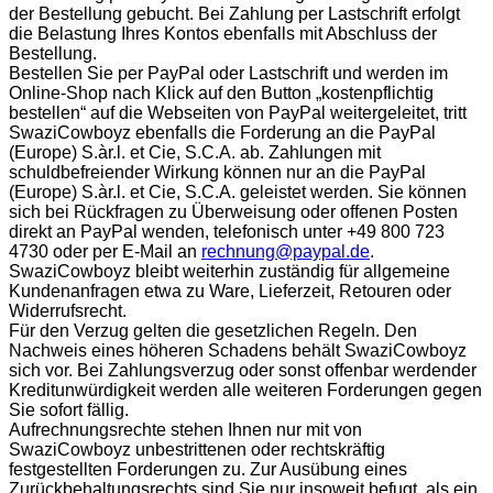
der Bestellung gebucht. Bei Zahlung per Lastschrift erfolgt
die Belastung Ihres Kontos ebenfalls mit Abschluss der
Bestellung.
Bestellen Sie per PayPal oder Lastschrift und werden im
Online-Shop nach Klick auf den Button „kostenpflichtig
bestellen“ auf die Webseiten von PayPal weitergeleitet, tritt
SwaziCowboyz ebenfalls die Forderung an die PayPal
(Europe) S.àr.l. et Cie, S.C.A. ab. Zahlungen mit
schuldbefreiender Wirkung können nur an die PayPal
(Europe) S.àr.l. et Cie, S.C.A. geleistet werden. Sie können
sich bei Rückfragen zu Überweisung oder offenen Posten
direkt an PayPal wenden, telefonisch unter +49 800 723
4730 oder per E-Mail an
rechnung@paypal.de
.
SwaziCowboyz bleibt weiterhin zuständig für allgemeine
Kundenanfragen etwa zu Ware, Lieferzeit, Retouren oder
Widerrufsrecht.
Für den Verzug gelten die gesetzlichen Regeln. Den
Nachweis eines höheren Schadens behält SwaziCowboyz
sich vor. Bei Zahlungsverzug oder sonst offenbar werdender
Kreditunwürdigkeit werden alle weiteren Forderungen gegen
Sie sofort fällig.
Aufrechnungsrechte stehen Ihnen nur mit von
SwaziCowboyz unbestrittenen oder rechtskräftig
festgestellten Forderungen zu. Zur Ausübung eines
Zurückbehaltungsrechts sind Sie nur insoweit befugt, als ein