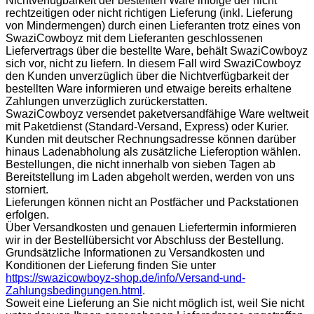
Nichtverfügbarkeit der bestellten Ware infolge der nicht
rechtzeitigen oder nicht richtigen Lieferung (inkl. Lieferung
von Mindermengen) durch einen Lieferanten trotz eines von
SwaziCowboyz mit dem Lieferanten geschlossenen
Liefervertrags über die bestellte Ware, behält SwaziCowboyz
sich vor, nicht zu liefern. In diesem Fall wird SwaziCowboyz
den Kunden unverzüglich über die Nichtverfügbarkeit der
bestellten Ware informieren und etwaige bereits erhaltene
Zahlungen unverzüglich zurückerstatten.
SwaziCowboyz versendet paketversandfähige Ware weltweit
mit Paketdienst (Standard-Versand, Express) oder Kurier.
Kunden mit deutscher Rechnungsadresse können darüber
hinaus Ladenabholung als zusätzliche Lieferoption wählen.
Bestellungen, die nicht innerhalb von sieben Tagen ab
Bereitstellung im Laden abgeholt werden, werden von uns
storniert.
Lieferungen können nicht an Postfächer und Packstationen
erfolgen.
Über Versandkosten und genauen Liefertermin informieren
wir in der Bestellübersicht vor Abschluss der Bestellung.
Grundsätzliche Informationen zu Versandkosten und
Konditionen der Lieferung finden Sie unter
https://swazicowboyz-shop.de/info/Versand-und-
Zahlungsbedingungen.html
.
Soweit eine Lieferung an Sie nicht möglich ist, weil Sie nicht