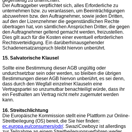
gegenseitig zu unterrichten.
Der Auftraggeber verpflichtet sich, alles Erforderliche zu
unternehmen bzw. zu veranlassen, um Beeinträchtigungen
abzuwehren bzw. den Auftragnehmer, sowie jeden Dritten,
auf den der Lizenznehmer die gegenständlichen Rechte
übertragen hat, von sämtlichen Ansprüchen Dritter, die gegen
den Auftragnehmer geltend gemacht werden, freizustellen.
Dies gilt auch für die Kosten einer eventuell erforderlichen
Rechtsverteidigung. Ein darüberhinausgehender
Schadenersatzanspruch bleibt hiervon unberührt.
15. Salvatorische Klausel
Sollte eine Bestimmung dieser AGB ungültig oder
undurchsetzbar sein oder werden, so bleiben die übrigen
Bestimmungen dieser AGB hiervon unberührt, es sei denn,
dass durch den Wegfall einzelner Klauseln eine
Vertragspartei so unzumutbar benachteiligt würde, dass ihr
ein Festhalten am Vertrag nicht mehr zugemutet werden
kann.
16. Streitschlichtung
Die Europäische Kommission stellt eine Plattform zur Online-
Streitbeilegung (OS) bereit, die Sie hier finden:
ec.europa.eu/consumers/odr/
. SwaziCowboyz ist allerdings
zur Teilnahme an einem Streitbeilegungsverfahren weder