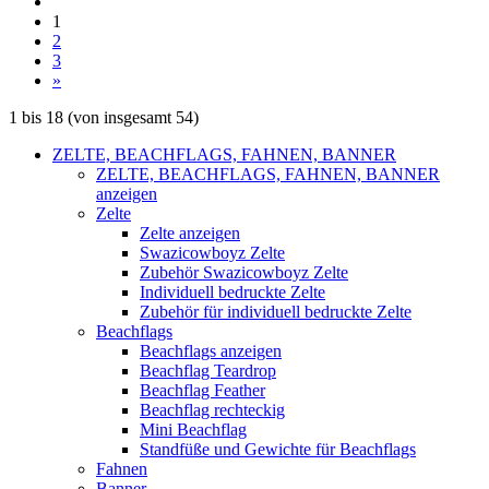
1
2
3
»
1
bis
18
(von insgesamt
54
)
ZELTE, BEACHFLAGS, FAHNEN, BANNER
ZELTE, BEACHFLAGS, FAHNEN, BANNER
anzeigen
Zelte
Zelte anzeigen
Swazicowboyz Zelte
Zubehör Swazicowboyz Zelte
Individuell bedruckte Zelte
Zubehör für individuell bedruckte Zelte
Beachflags
Beachflags anzeigen
Beachflag Teardrop
Beachflag Feather
Beachflag rechteckig
Mini Beachflag
Standfüße und Gewichte für Beachflags
Fahnen
Banner