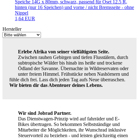
Speiche 14G x 80mm, schwarz, passend für Oset 12.5 R,
hinten (nur 16 Speichen) und vorne / nicht Bremsseite - ohne
Nippel
1,64 EUR
Hersteller
Erlebe Afrika von seiner vielfältigsten Seite.
Zwischen rauhen Gebirgen und tiefen Flusstälern, durch
subtropische Wälder bis hinab ins heiße und trockene
Ödland der Savanne. Übernachte in Wildreservaten oder
unter freiem Himmel. Frühstücke neben Nashörnern und
fühle dich frei. Lass dich jeden Tag aufs Neue überraschen.
Wir bieten dir das Abenteuer deines Lebens.
Wir sind Jobrad Partner.
Das Dienstwagen-Prinzip wird auf fahrräder und E-
Bikes übertragen. So bekommen Selbstständige und
Mitarbeiter die Möglichkeiten, ihr Wunschrad inklusive
Steuervorteil zu beziehen - und leisten gleichzeitig einen