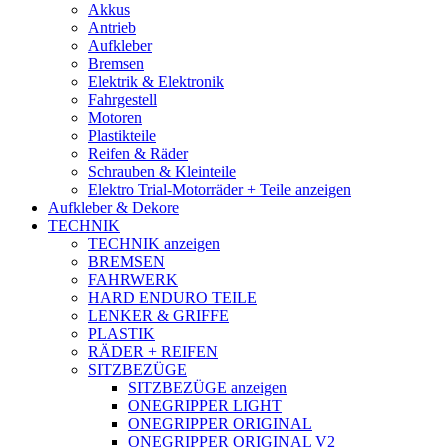
Akkus
Antrieb
Aufkleber
Bremsen
Elektrik & Elektronik
Fahrgestell
Motoren
Plastikteile
Reifen & Räder
Schrauben & Kleinteile
Elektro Trial-Motorräder + Teile anzeigen
Aufkleber & Dekore
TECHNIK
TECHNIK anzeigen
BREMSEN
FAHRWERK
HARD ENDURO TEILE
LENKER & GRIFFE
PLASTIK
RÄDER + REIFEN
SITZBEZÜGE
SITZBEZÜGE anzeigen
ONEGRIPPER LIGHT
ONEGRIPPER ORIGINAL
ONEGRIPPER ORIGINAL V2