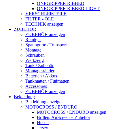
ONEGRIPPER RIBBED
ONEGRIPPER RIBBED LIGHT
VERSCHLEIßTEILE
FILTER - ÖLE
TECHNIK anzeigen
ZUBEHÖR
ZUBEHÖR anzeigen
Reiniger
Spanngurte / Transport
Montage
Schrauben
Werkzeug
Tank / Zubehör
Montageständer
Batterien / Akkus
Tankmatten / Fußmatten
Accessoires
ZUBEHÖR anzeigen
Bekleidung
Bekleidung anzeigen
MOTOCROSS / ENDURO
MOTOCROSS / ENDURO anzeigen
Brillen, AirScreen + Zubehör
Hosen
Jersey