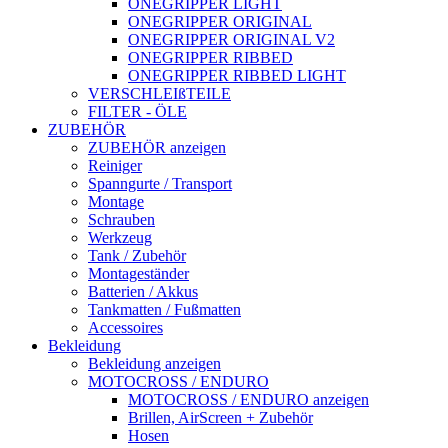
ONEGRIPPER LIGHT
ONEGRIPPER ORIGINAL
ONEGRIPPER ORIGINAL V2
ONEGRIPPER RIBBED
ONEGRIPPER RIBBED LIGHT
VERSCHLEIßTEILE
FILTER - ÖLE
ZUBEHÖR
ZUBEHÖR anzeigen
Reiniger
Spanngurte / Transport
Montage
Schrauben
Werkzeug
Tank / Zubehör
Montageständer
Batterien / Akkus
Tankmatten / Fußmatten
Accessoires
Bekleidung
Bekleidung anzeigen
MOTOCROSS / ENDURO
MOTOCROSS / ENDURO anzeigen
Brillen, AirScreen + Zubehör
Hosen