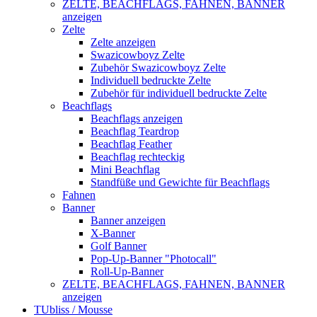
ZELTE, BEACHFLAGS, FAHNEN, BANNER
anzeigen
Zelte
Zelte anzeigen
Swazicowboyz Zelte
Zubehör Swazicowboyz Zelte
Individuell bedruckte Zelte
Zubehör für individuell bedruckte Zelte
Beachflags
Beachflags anzeigen
Beachflag Teardrop
Beachflag Feather
Beachflag rechteckig
Mini Beachflag
Standfüße und Gewichte für Beachflags
Fahnen
Banner
Banner anzeigen
X-Banner
Golf Banner
Pop-Up-Banner "Photocall"
Roll-Up-Banner
ZELTE, BEACHFLAGS, FAHNEN, BANNER
anzeigen
TUbliss / Mousse