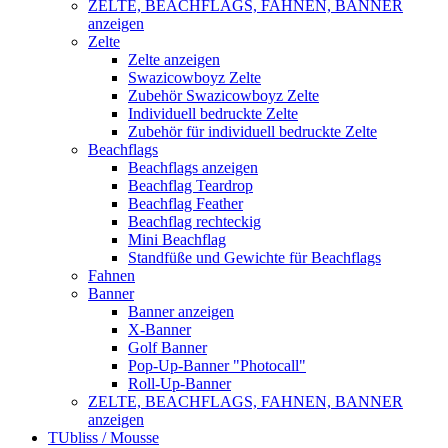
ZELTE, BEACHFLAGS, FAHNEN, BANNER
anzeigen
Zelte
Zelte anzeigen
Swazicowboyz Zelte
Zubehör Swazicowboyz Zelte
Individuell bedruckte Zelte
Zubehör für individuell bedruckte Zelte
Beachflags
Beachflags anzeigen
Beachflag Teardrop
Beachflag Feather
Beachflag rechteckig
Mini Beachflag
Standfüße und Gewichte für Beachflags
Fahnen
Banner
Banner anzeigen
X-Banner
Golf Banner
Pop-Up-Banner "Photocall"
Roll-Up-Banner
ZELTE, BEACHFLAGS, FAHNEN, BANNER
anzeigen
TUbliss / Mousse