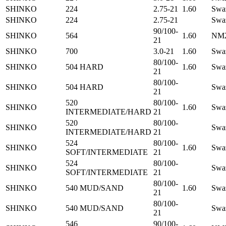
SHINKO
224
2.75-21
1.60
Swa
SHINKO
224
2.75-21
Swa
90/100-
SHINKO
564
1.60
NM2
21
SHINKO
700
3.0-21
1.60
Swa
80/100-
SHINKO
504 HARD
1.60
Swa
21
80/100-
SHINKO
504 HARD
Swa
21
520
80/100-
SHINKO
1.60
Swa
INTERMEDIATE/HARD
21
520
80/100-
SHINKO
Swa
INTERMEDIATE/HARD
21
524
80/100-
SHINKO
1.60
Swa
SOFT/INTERMEDIATE
21
524
80/100-
SHINKO
Swa
SOFT/INTERMEDIATE
21
80/100-
SHINKO
540 MUD/SAND
1.60
Swa
21
80/100-
SHINKO
540 MUD/SAND
Swa
21
546
90/100-