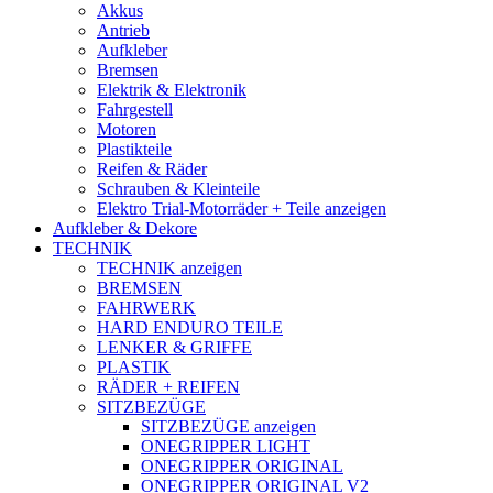
Akkus
Antrieb
Aufkleber
Bremsen
Elektrik & Elektronik
Fahrgestell
Motoren
Plastikteile
Reifen & Räder
Schrauben & Kleinteile
Elektro Trial-Motorräder + Teile anzeigen
Aufkleber & Dekore
TECHNIK
TECHNIK anzeigen
BREMSEN
FAHRWERK
HARD ENDURO TEILE
LENKER & GRIFFE
PLASTIK
RÄDER + REIFEN
SITZBEZÜGE
SITZBEZÜGE anzeigen
ONEGRIPPER LIGHT
ONEGRIPPER ORIGINAL
ONEGRIPPER ORIGINAL V2