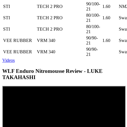
90/100-
STI
TECH 2 PRO
1.60
NM2
21
80/100-
STI
TECH 2 PRO
1.60
Swa
21
80/100-
STI
TECH 2 PRO
Swa
21
90/90-
VEE RUBBER
VRM 340
1.60
Swa
21
90/90-
VEE RUBBER
VRM 340
Swa
21
Videos
WLF Enduro Nitromousse Review - LUKE
TAKAHASHI