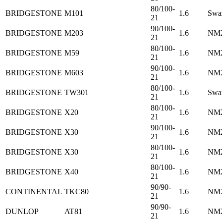
80/100-
BRIDGESTONE
M101
1.6
Swa
21
90/100-
BRIDGESTONE
M203
1.6
NM2
21
80/100-
BRIDGESTONE
M59
1.6
NM2
21
90/100-
BRIDGESTONE
M603
1.6
NM2
21
80/100-
BRIDGESTONE
TW301
1.6
Swa
21
80/100-
BRIDGESTONE
X20
1.6
NM2
21
90/100-
BRIDGESTONE
X30
1.6
NM2
21
80/100-
BRIDGESTONE
X30
1.6
NM2
21
80/100-
BRIDGESTONE
X40
1.6
NM2
21
90/90-
CONTINENTAL
TKC80
1.6
NM2
21
90/90-
DUNLOP
AT81
1.6
NM2
21