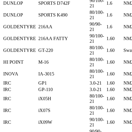
90/100-
DUNLOP
SPORTS D742F
1.6
NM2
21
80/100-
DUNLOP
SPORTS K490
1.6
NM2
21
90/90-
GOLDENTYRE
216AA
1.6
NM2
21
90/100-
GOLDENTYRE
216AA FATTY
1.60
NM2
21
80/100-
GOLDENTYRE
GT-220
1.60
Swa
21
80/100-
HI POINT
M-16
1.60
NM2
21
80/100-
INOVA
IA-3015
1.60
NM2
21
IRC
GP1
3.0-21
1.60
NM2
IRC
GP-110
3.0-21
1.60
NM2
80/100-
IRC
iX05H
1.60
NM2
21
80/100-
IRC
iX07S
1.60
NM2
21
90/100-
IRC
iX09W
1.60
NM2
21
90/90-