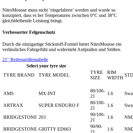
NitroMousse muss nicht ‘eingefahren’ werden und wurde so
konzipiert, dass es bei Temperaturen zwischen 0°C und 38°C
gleichbleibende Leistung bringt.
Verbesserter Felgenschutz
Durch die einzigartige Stickstoff-Formel bietet NitroMousse ein
verlässliches Fahrgefühl und widersteht Aufprallen und Stößen.
21" Reifengrößentabelle
Select your tyre size
TYRE
RIM
TYRE BRAND
TYRE MODEL
STD
SIZE
WIDTH
80/100-
AMS
MX-INT
1.6
Swa
21
80/100-
ARTRAX
SUPER ENDURO F
1.6
Swa
21
90/100-
BRIDGESTONE
203
1.6
NM2
21
90/90-
BRIDGESTONE
GRITTY ED663
1.6
NM2
21