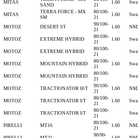
MITAS
1.60
Swa
SAND
21
TERRA FORCE - MX
80/100-
MITAS
1.60
Swa
SM
21
90/100-
MOTOZ
DESERT ST
1.60
NM2
21
80/100-
MOTOZ
EXTREME HYBRID
1.60
Swa
21
80/100-
MOTOZ
EXTREME HYBRID
Swa
21
80/100-
MOTOZ
MOUNTAIN HYBRID
1.60
Swa
21
80/100-
MOTOZ
MOUNTAIN HYBRID
Swa
21
90/100-
MOTOZ
TRACTIONATOR H/T
1.60
NM2
21
80/100-
MOTOZ
TRACTIONATOR I/T
1.60
Swa
21
80/100-
MOTOZ
TRACTIONATOR I/T
Swa
21
80/100-
PIRELLI
MT16
1.60
NM2
21
90/90-
PIRELLI
MT21
1.60
NM2