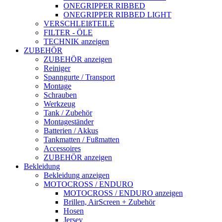
ONEGRIPPER RIBBED
ONEGRIPPER RIBBED LIGHT
VERSCHLEIßTEILE
FILTER - ÖLE
TECHNIK anzeigen
ZUBEHÖR
ZUBEHÖR anzeigen
Reiniger
Spanngurte / Transport
Montage
Schrauben
Werkzeug
Tank / Zubehör
Montageständer
Batterien / Akkus
Tankmatten / Fußmatten
Accessoires
ZUBEHÖR anzeigen
Bekleidung
Bekleidung anzeigen
MOTOCROSS / ENDURO
MOTOCROSS / ENDURO anzeigen
Brillen, AirScreen + Zubehör
Hosen
Jersey