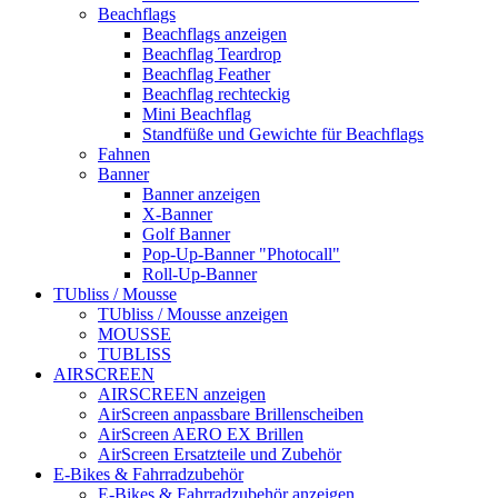
Beachflags
Beachflags anzeigen
Beachflag Teardrop
Beachflag Feather
Beachflag rechteckig
Mini Beachflag
Standfüße und Gewichte für Beachflags
Fahnen
Banner
Banner anzeigen
X-Banner
Golf Banner
Pop-Up-Banner "Photocall"
Roll-Up-Banner
TUbliss / Mousse
TUbliss / Mousse anzeigen
MOUSSE
TUBLISS
AIRSCREEN
AIRSCREEN anzeigen
AirScreen anpassbare Brillenscheiben
AirScreen AERO EX Brillen
AirScreen Ersatzteile und Zubehör
E-Bikes & Fahrradzubehör
E-Bikes & Fahrradzubehör anzeigen