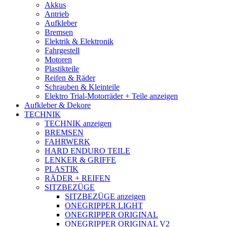
Akkus
Antrieb
Aufkleber
Bremsen
Elektrik & Elektronik
Fahrgestell
Motoren
Plastikteile
Reifen & Räder
Schrauben & Kleinteile
Elektro Trial-Motorräder + Teile anzeigen
Aufkleber & Dekore
TECHNIK
TECHNIK anzeigen
BREMSEN
FAHRWERK
HARD ENDURO TEILE
LENKER & GRIFFE
PLASTIK
RÄDER + REIFEN
SITZBEZÜGE
SITZBEZÜGE anzeigen
ONEGRIPPER LIGHT
ONEGRIPPER ORIGINAL
ONEGRIPPER ORIGINAL V2