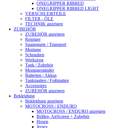
ONEGRIPPER RIBBED
ONEGRIPPER RIBBED LIGHT
VERSCHLEIßTEILE
FILTER - ÖLE
TECHNIK anzeigen
ZUBEHÖR
ZUBEHÖR anzeigen
Reiniger
Spanngurte / Transport
Montage
Schrauben
Werkzeug
Tank / Zubehör
Montageständer
Batterien / Akkus
Tankmatten / Fußmatten
Accessoires
ZUBEHÖR anzeigen
Bekleidung
Bekleidung anzeigen
MOTOCROSS / ENDURO
MOTOCROSS / ENDURO anzeigen
Brillen, AirScreen + Zubehör
Hosen
Jersey