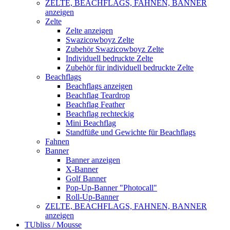
ZELTE, BEACHFLAGS, FAHNEN, BANNER
anzeigen
Zelte
Zelte anzeigen
Swazicowboyz Zelte
Zubehör Swazicowboyz Zelte
Individuell bedruckte Zelte
Zubehör für individuell bedruckte Zelte
Beachflags
Beachflags anzeigen
Beachflag Teardrop
Beachflag Feather
Beachflag rechteckig
Mini Beachflag
Standfüße und Gewichte für Beachflags
Fahnen
Banner
Banner anzeigen
X-Banner
Golf Banner
Pop-Up-Banner "Photocall"
Roll-Up-Banner
ZELTE, BEACHFLAGS, FAHNEN, BANNER
anzeigen
TUbliss / Mousse