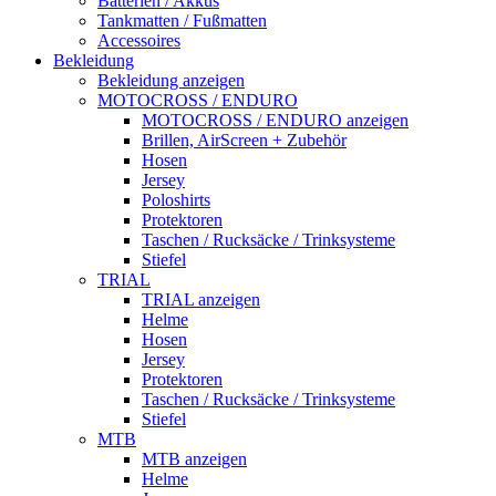
Batterien / Akkus
Tankmatten / Fußmatten
Accessoires
Bekleidung
Bekleidung anzeigen
MOTOCROSS / ENDURO
MOTOCROSS / ENDURO anzeigen
Brillen, AirScreen + Zubehör
Hosen
Jersey
Poloshirts
Protektoren
Taschen / Rucksäcke / Trinksysteme
Stiefel
TRIAL
TRIAL anzeigen
Helme
Hosen
Jersey
Protektoren
Taschen / Rucksäcke / Trinksysteme
Stiefel
MTB
MTB anzeigen
Helme