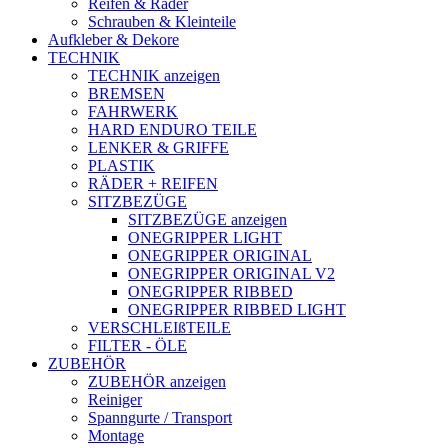
Reifen & Räder
Schrauben & Kleinteile
Aufkleber & Dekore
TECHNIK
TECHNIK anzeigen
BREMSEN
FAHRWERK
HARD ENDURO TEILE
LENKER & GRIFFE
PLASTIK
RÄDER + REIFEN
SITZBEZÜGE
SITZBEZÜGE anzeigen
ONEGRIPPER LIGHT
ONEGRIPPER ORIGINAL
ONEGRIPPER ORIGINAL V2
ONEGRIPPER RIBBED
ONEGRIPPER RIBBED LIGHT
VERSCHLEIßTEILE
FILTER - ÖLE
ZUBEHÖR
ZUBEHÖR anzeigen
Reiniger
Spanngurte / Transport
Montage