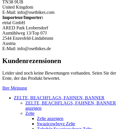
TN38 9UB
United Kingdom
E-Mail: info@osetbikes.com
Importeur/Importer:
etrial GmbH
ARED Park Leobersdorf
Aumühlweg 13/Top 07J
2544 Enzesfeld-Lindabrunn
Austria
E-Mail: info@osetbikes.de
Kundenrezensionen
Leider sind noch keine Bewertungen vorhanden. Seien Sie der
Erste, der das Produkt bewertet.
Ihre Meinung
ZELTE, BEACHFLAGS, FAHNEN, BANNER
ZELTE, BEACHFLAGS, FAHNEN, BANNER
anzeigen
Zelte
Zelte anzeigen
Swazicowboyz Zelte
Zubehör Swazicowboyz Zelte