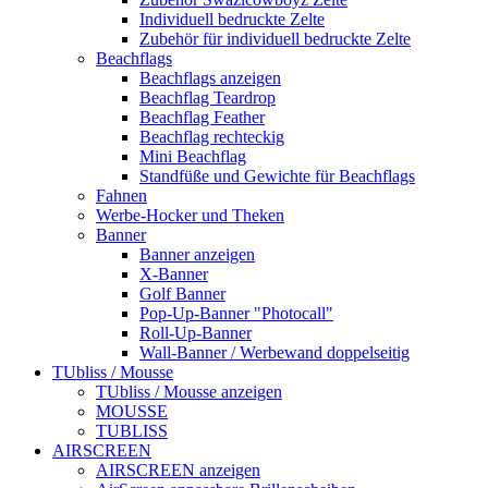
Individuell bedruckte Zelte
Zubehör für individuell bedruckte Zelte
Beachflags
Beachflags anzeigen
Beachflag Teardrop
Beachflag Feather
Beachflag rechteckig
Mini Beachflag
Standfüße und Gewichte für Beachflags
Fahnen
Werbe-Hocker und Theken
Banner
Banner anzeigen
X-Banner
Golf Banner
Pop-Up-Banner "Photocall"
Roll-Up-Banner
Wall-Banner / Werbewand doppelseitig
TUbliss / Mousse
TUbliss / Mousse anzeigen
MOUSSE
TUBLISS
AIRSCREEN
AIRSCREEN anzeigen