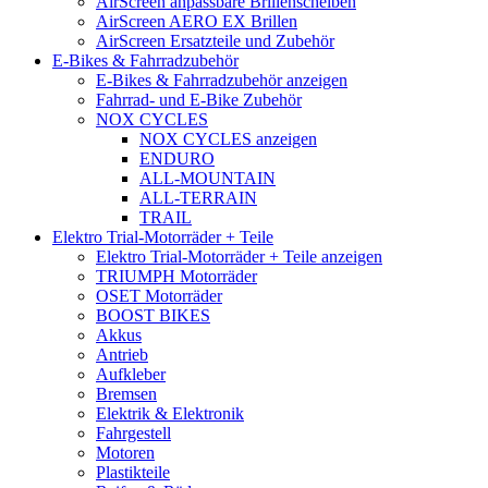
AirScreen anpassbare Brillenscheiben
AirScreen AERO EX Brillen
AirScreen Ersatzteile und Zubehör
E-Bikes & Fahrradzubehör
E-Bikes & Fahrradzubehör anzeigen
Fahrrad- und E-Bike Zubehör
NOX CYCLES
NOX CYCLES anzeigen
ENDURO
ALL-MOUNTAIN
ALL-TERRAIN
TRAIL
Elektro Trial-Motorräder + Teile
Elektro Trial-Motorräder + Teile anzeigen
TRIUMPH Motorräder
OSET Motorräder
BOOST BIKES
Akkus
Antrieb
Aufkleber
Bremsen
Elektrik & Elektronik
Fahrgestell
Motoren
Plastikteile