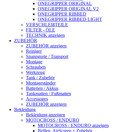
ONEGRIPPER ORIGINAL
ONEGRIPPER ORIGINAL V2
ONEGRIPPER RIBBED
ONEGRIPPER RIBBED LIGHT
VERSCHLEIßTEILE
FILTER - ÖLE
TECHNIK anzeigen
ZUBEHÖR
ZUBEHÖR anzeigen
Reiniger
Spanngurte / Transport
Montage
Schrauben
Werkzeug
Tank / Zubehör
Montageständer
Batterien / Akkus
Tankmatten / Fußmatten
Accessoires
ZUBEHÖR anzeigen
Bekleidung
Bekleidung anzeigen
MOTOCROSS / ENDURO
MOTOCROSS / ENDURO anzeigen
Brillen, AirScreen + Zubehör