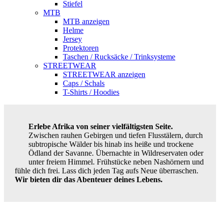
Stiefel
MTB
MTB anzeigen
Helme
Jersey
Protektoren
Taschen / Rucksäcke / Trinksysteme
STREETWEAR
STREETWEAR anzeigen
Caps / Schals
T-Shirts / Hoodies
Erlebe Afrika von seiner vielfältigsten Seite.
Zwischen rauhen Gebirgen und tiefen Flusstälern, durch
subtropische Wälder bis hinab ins heiße und trockene
Ödland der Savanne. Übernachte in Wildreservaten oder
unter freiem Himmel. Frühstücke neben Nashörnern und
fühle dich frei. Lass dich jeden Tag aufs Neue überraschen.
Wir bieten dir das Abenteuer deines Lebens.