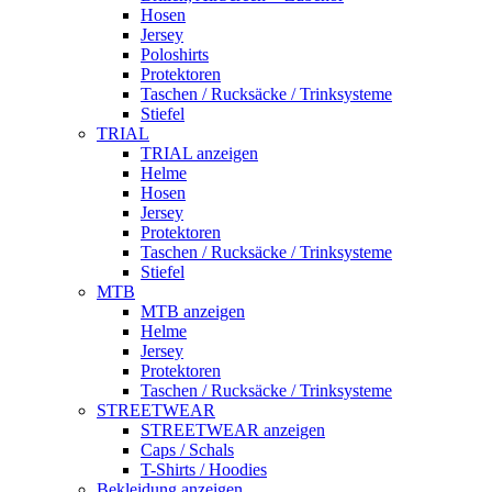
Hosen
Jersey
Poloshirts
Protektoren
Taschen / Rucksäcke / Trinksysteme
Stiefel
TRIAL
TRIAL anzeigen
Helme
Hosen
Jersey
Protektoren
Taschen / Rucksäcke / Trinksysteme
Stiefel
MTB
MTB anzeigen
Helme
Jersey
Protektoren
Taschen / Rucksäcke / Trinksysteme
STREETWEAR
STREETWEAR anzeigen
Caps / Schals
T-Shirts / Hoodies
Bekleidung anzeigen