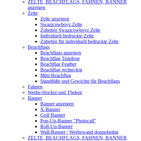
ZELTE, BEACHFLAGS, FAHNEN, BANNER
anzeigen
Zelte
Zelte anzeigen
Swazicowboyz Zelte
Zubehör Swazicowboyz Zelte
Individuell bedruckte Zelte
Zubehör für individuell bedruckte Zelte
Beachflags
Beachflags anzeigen
Beachflag Teardrop
Beachflag Feather
Beachflag rechteckig
Mini Beachflag
Standfüße und Gewichte für Beachflags
Fahnen
Werbe-Hocker und Theken
Banner
Banner anzeigen
X-Banner
Golf Banner
Pop-Up-Banner "Photocall"
Roll-Up-Banner
Wall-Banner / Werbewand doppelseitig
ZELTE, BEACHFLAGS, FAHNEN, BANNER