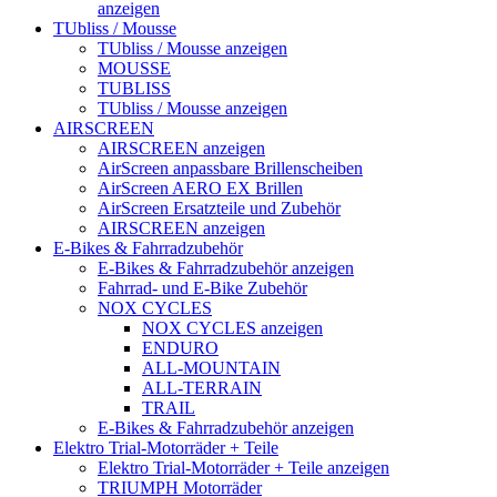
anzeigen
TUbliss / Mousse
TUbliss / Mousse anzeigen
MOUSSE
TUBLISS
TUbliss / Mousse anzeigen
AIRSCREEN
AIRSCREEN anzeigen
AirScreen anpassbare Brillenscheiben
AirScreen AERO EX Brillen
AirScreen Ersatzteile und Zubehör
AIRSCREEN anzeigen
E-Bikes & Fahrradzubehör
E-Bikes & Fahrradzubehör anzeigen
Fahrrad- und E-Bike Zubehör
NOX CYCLES
NOX CYCLES anzeigen
ENDURO
ALL-MOUNTAIN
ALL-TERRAIN
TRAIL
E-Bikes & Fahrradzubehör anzeigen
Elektro Trial-Motorräder + Teile
Elektro Trial-Motorräder + Teile anzeigen
TRIUMPH Motorräder