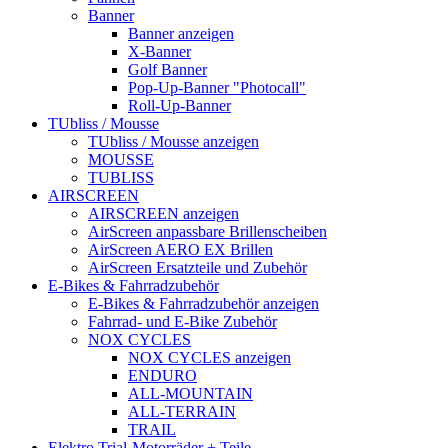
Banner
Banner anzeigen
X-Banner
Golf Banner
Pop-Up-Banner "Photocall"
Roll-Up-Banner
TUbliss / Mousse
TUbliss / Mousse anzeigen
MOUSSE
TUBLISS
AIRSCREEN
AIRSCREEN anzeigen
AirScreen anpassbare Brillenscheiben
AirScreen AERO EX Brillen
AirScreen Ersatzteile und Zubehör
E-Bikes & Fahrradzubehör
E-Bikes & Fahrradzubehör anzeigen
Fahrrad- und E-Bike Zubehör
NOX CYCLES
NOX CYCLES anzeigen
ENDURO
ALL-MOUNTAIN
ALL-TERRAIN
TRAIL
Elektro Trial-Motorräder + Teile