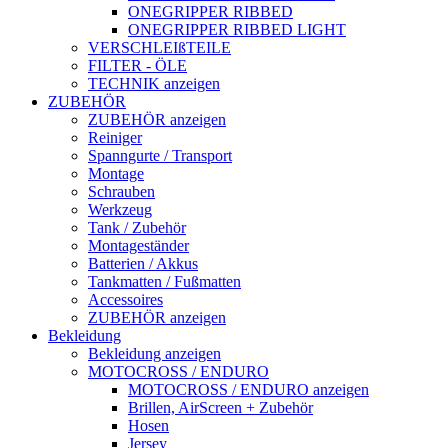
ONEGRIPPER RIBBED
ONEGRIPPER RIBBED LIGHT
VERSCHLEIßTEILE
FILTER - ÖLE
TECHNIK anzeigen
ZUBEHÖR
ZUBEHÖR anzeigen
Reiniger
Spanngurte / Transport
Montage
Schrauben
Werkzeug
Tank / Zubehör
Montageständer
Batterien / Akkus
Tankmatten / Fußmatten
Accessoires
ZUBEHÖR anzeigen
Bekleidung
Bekleidung anzeigen
MOTOCROSS / ENDURO
MOTOCROSS / ENDURO anzeigen
Brillen, AirScreen + Zubehör
Hosen
Jersey