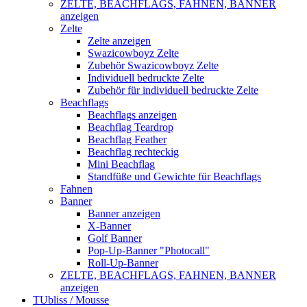
ZELTE, BEACHFLAGS, FAHNEN, BANNER
anzeigen
Zelte
Zelte anzeigen
Swazicowboyz Zelte
Zubehör Swazicowboyz Zelte
Individuell bedruckte Zelte
Zubehör für individuell bedruckte Zelte
Beachflags
Beachflags anzeigen
Beachflag Teardrop
Beachflag Feather
Beachflag rechteckig
Mini Beachflag
Standfüße und Gewichte für Beachflags
Fahnen
Banner
Banner anzeigen
X-Banner
Golf Banner
Pop-Up-Banner "Photocall"
Roll-Up-Banner
ZELTE, BEACHFLAGS, FAHNEN, BANNER
anzeigen
TUbliss / Mousse