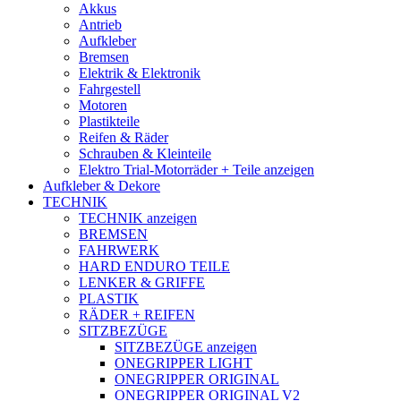
Akkus
Antrieb
Aufkleber
Bremsen
Elektrik & Elektronik
Fahrgestell
Motoren
Plastikteile
Reifen & Räder
Schrauben & Kleinteile
Elektro Trial-Motorräder + Teile anzeigen
Aufkleber & Dekore
TECHNIK
TECHNIK anzeigen
BREMSEN
FAHRWERK
HARD ENDURO TEILE
LENKER & GRIFFE
PLASTIK
RÄDER + REIFEN
SITZBEZÜGE
SITZBEZÜGE anzeigen
ONEGRIPPER LIGHT
ONEGRIPPER ORIGINAL
ONEGRIPPER ORIGINAL V2