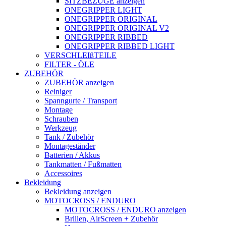
SITZBEZÜGE anzeigen
ONEGRIPPER LIGHT
ONEGRIPPER ORIGINAL
ONEGRIPPER ORIGINAL V2
ONEGRIPPER RIBBED
ONEGRIPPER RIBBED LIGHT
VERSCHLEIßTEILE
FILTER - ÖLE
ZUBEHÖR
ZUBEHÖR anzeigen
Reiniger
Spanngurte / Transport
Montage
Schrauben
Werkzeug
Tank / Zubehör
Montageständer
Batterien / Akkus
Tankmatten / Fußmatten
Accessoires
Bekleidung
Bekleidung anzeigen
MOTOCROSS / ENDURO
MOTOCROSS / ENDURO anzeigen
Brillen, AirScreen + Zubehör