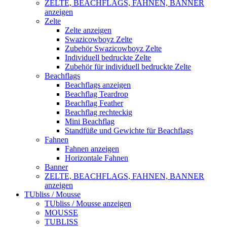
ZELTE, BEACHFLAGS, FAHNEN, BANNER
anzeigen
Zelte
Zelte anzeigen
Swazicowboyz Zelte
Zubehör Swazicowboyz Zelte
Individuell bedruckte Zelte
Zubehör für individuell bedruckte Zelte
Beachflags
Beachflags anzeigen
Beachflag Teardrop
Beachflag Feather
Beachflag rechteckig
Mini Beachflag
Standfüße und Gewichte für Beachflags
Fahnen
Fahnen anzeigen
Horizontale Fahnen
Banner
ZELTE, BEACHFLAGS, FAHNEN, BANNER
anzeigen
TUbliss / Mousse
TUbliss / Mousse anzeigen
MOUSSE
TUBLISS