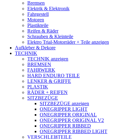
Bremsen
Elektrik & Elektronik
Fahrgestell
Motoren
Plastikteile
Reifen & Räder
Schrauben & Kleinteile
Elektro Trial-Motorräder + Teile anzeigen
Aufkleber & Dekore
TECHNIK
TECHNIK anzeigen
BREMSEN
FAHRWERK
HARD ENDURO TEILE
LENKER & GRIFFE
PLASTIK
RÄDER + REIFEN
SITZBEZÜGE
SITZBEZÜGE anzeigen
ONEGRIPPER LIGHT
ONEGRIPPER ORIGINAL
ONEGRIPPER ORIGINAL V2
ONEGRIPPER RIBBED
ONEGRIPPER RIBBED LIGHT
VERSCHLEIßTEILE