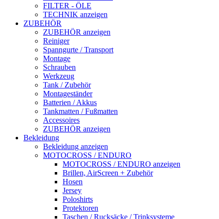
FILTER - ÖLE
TECHNIK anzeigen
ZUBEHÖR
ZUBEHÖR anzeigen
Reiniger
Spanngurte / Transport
Montage
Schrauben
Werkzeug
Tank / Zubehör
Montageständer
Batterien / Akkus
Tankmatten / Fußmatten
Accessoires
ZUBEHÖR anzeigen
Bekleidung
Bekleidung anzeigen
MOTOCROSS / ENDURO
MOTOCROSS / ENDURO anzeigen
Brillen, AirScreen + Zubehör
Hosen
Jersey
Poloshirts
Protektoren
Taschen / Rucksäcke / Trinksysteme