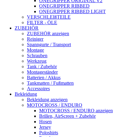
ONEGRIPPER ORIGINAL V2
ONEGRIPPER RIBBED
ONEGRIPPER RIBBED LIGHT
VERSCHLEIßTEILE
FILTER - ÖLE
ZUBEHÖR
ZUBEHÖR anzeigen
Reiniger
Spanngurte / Transport
Montage
Schrauben
Werkzeug
Tank / Zubehör
Montageständer
Batterien / Akkus
Tankmatten / Fußmatten
Accessoires
Bekleidung
Bekleidung anzeigen
MOTOCROSS / ENDURO
MOTOCROSS / ENDURO anzeigen
Brillen, AirScreen + Zubehör
Hosen
Jersey
Poloshirts