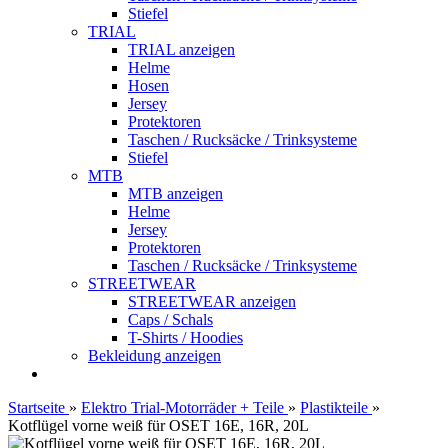
Stiefel
TRIAL
TRIAL anzeigen
Helme
Hosen
Jersey
Protektoren
Taschen / Rucksäcke / Trinksysteme
Stiefel
MTB
MTB anzeigen
Helme
Jersey
Protektoren
Taschen / Rucksäcke / Trinksysteme
STREETWEAR
STREETWEAR anzeigen
Caps / Schals
T-Shirts / Hoodies
Bekleidung anzeigen
Startseite
»
Elektro Trial-Motorräder + Teile
»
Plastikteile
»
Kotflügel vorne weiß für OSET 16E, 16R, 20L