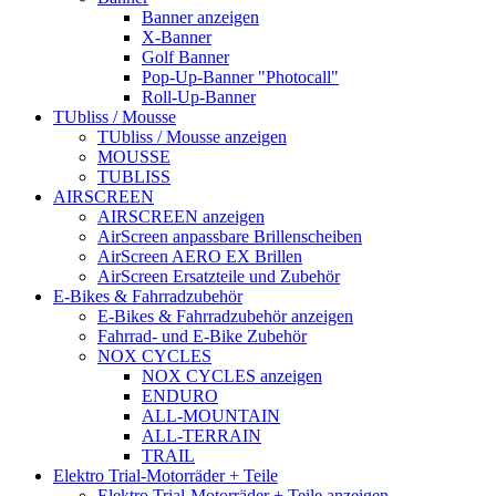
Banner anzeigen
X-Banner
Golf Banner
Pop-Up-Banner "Photocall"
Roll-Up-Banner
TUbliss / Mousse
TUbliss / Mousse anzeigen
MOUSSE
TUBLISS
AIRSCREEN
AIRSCREEN anzeigen
AirScreen anpassbare Brillenscheiben
AirScreen AERO EX Brillen
AirScreen Ersatzteile und Zubehör
E-Bikes & Fahrradzubehör
E-Bikes & Fahrradzubehör anzeigen
Fahrrad- und E-Bike Zubehör
NOX CYCLES
NOX CYCLES anzeigen
ENDURO
ALL-MOUNTAIN
ALL-TERRAIN
TRAIL
Elektro Trial-Motorräder + Teile
Elektro Trial-Motorräder + Teile anzeigen