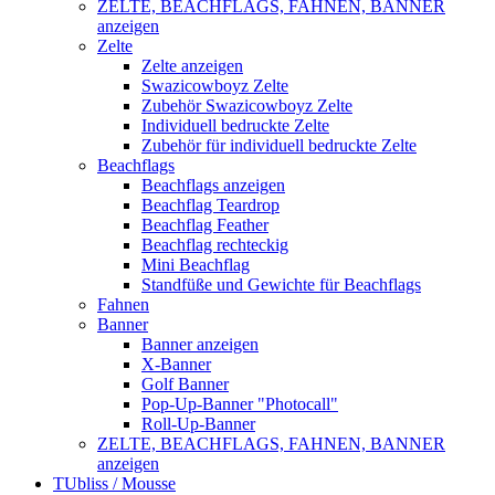
ZELTE, BEACHFLAGS, FAHNEN, BANNER
anzeigen
Zelte
Zelte anzeigen
Swazicowboyz Zelte
Zubehör Swazicowboyz Zelte
Individuell bedruckte Zelte
Zubehör für individuell bedruckte Zelte
Beachflags
Beachflags anzeigen
Beachflag Teardrop
Beachflag Feather
Beachflag rechteckig
Mini Beachflag
Standfüße und Gewichte für Beachflags
Fahnen
Banner
Banner anzeigen
X-Banner
Golf Banner
Pop-Up-Banner "Photocall"
Roll-Up-Banner
ZELTE, BEACHFLAGS, FAHNEN, BANNER
anzeigen
TUbliss / Mousse