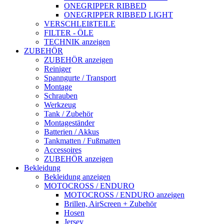
ONEGRIPPER RIBBED
ONEGRIPPER RIBBED LIGHT
VERSCHLEIßTEILE
FILTER - ÖLE
TECHNIK anzeigen
ZUBEHÖR
ZUBEHÖR anzeigen
Reiniger
Spanngurte / Transport
Montage
Schrauben
Werkzeug
Tank / Zubehör
Montageständer
Batterien / Akkus
Tankmatten / Fußmatten
Accessoires
ZUBEHÖR anzeigen
Bekleidung
Bekleidung anzeigen
MOTOCROSS / ENDURO
MOTOCROSS / ENDURO anzeigen
Brillen, AirScreen + Zubehör
Hosen
Jersey