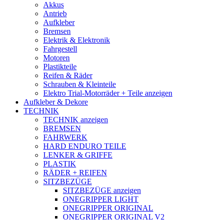
Akkus
Antrieb
Aufkleber
Bremsen
Elektrik & Elektronik
Fahrgestell
Motoren
Plastikteile
Reifen & Räder
Schrauben & Kleinteile
Elektro Trial-Motorräder + Teile anzeigen
Aufkleber & Dekore
TECHNIK
TECHNIK anzeigen
BREMSEN
FAHRWERK
HARD ENDURO TEILE
LENKER & GRIFFE
PLASTIK
RÄDER + REIFEN
SITZBEZÜGE
SITZBEZÜGE anzeigen
ONEGRIPPER LIGHT
ONEGRIPPER ORIGINAL
ONEGRIPPER ORIGINAL V2