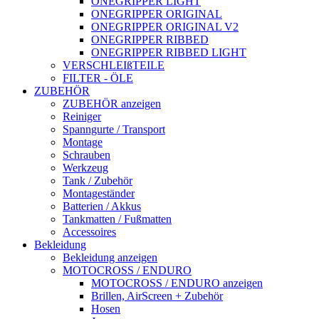
ONEGRIPPER LIGHT
ONEGRIPPER ORIGINAL
ONEGRIPPER ORIGINAL V2
ONEGRIPPER RIBBED
ONEGRIPPER RIBBED LIGHT
VERSCHLEIßTEILE
FILTER - ÖLE
ZUBEHÖR
ZUBEHÖR anzeigen
Reiniger
Spanngurte / Transport
Montage
Schrauben
Werkzeug
Tank / Zubehör
Montageständer
Batterien / Akkus
Tankmatten / Fußmatten
Accessoires
Bekleidung
Bekleidung anzeigen
MOTOCROSS / ENDURO
MOTOCROSS / ENDURO anzeigen
Brillen, AirScreen + Zubehör
Hosen