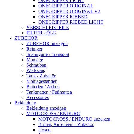
ONEGRIPPER LIGHT
ONEGRIPPER ORIGINAL
ONEGRIPPER ORIGINAL V2
ONEGRIPPER RIBBED
ONEGRIPPER RIBBED LIGHT
VERSCHLEIßTEILE
FILTER - ÖLE
ZUBEHÖR
ZUBEHÖR anzeigen
Reiniger
Spanngurte / Transport
Montage
Schrauben
Werkzeug
Tank / Zubehör
Montageständer
Batterien / Akkus
Tankmatten / Fußmatten
Accessoires
Bekleidung
Bekleidung anzeigen
MOTOCROSS / ENDURO
MOTOCROSS / ENDURO anzeigen
Brillen, AirScreen + Zubehör
Hosen