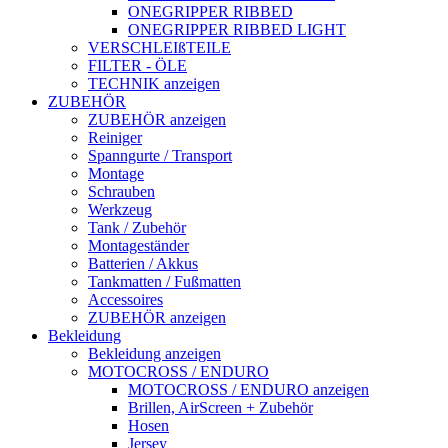
ONEGRIPPER RIBBED
ONEGRIPPER RIBBED LIGHT
VERSCHLEIßTEILE
FILTER - ÖLE
TECHNIK anzeigen
ZUBEHÖR
ZUBEHÖR anzeigen
Reiniger
Spanngurte / Transport
Montage
Schrauben
Werkzeug
Tank / Zubehör
Montageständer
Batterien / Akkus
Tankmatten / Fußmatten
Accessoires
ZUBEHÖR anzeigen
Bekleidung
Bekleidung anzeigen
MOTOCROSS / ENDURO
MOTOCROSS / ENDURO anzeigen
Brillen, AirScreen + Zubehör
Hosen
Jersey