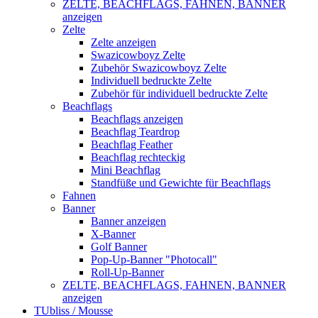
ZELTE, BEACHFLAGS, FAHNEN, BANNER
anzeigen
Zelte
Zelte anzeigen
Swazicowboyz Zelte
Zubehör Swazicowboyz Zelte
Individuell bedruckte Zelte
Zubehör für individuell bedruckte Zelte
Beachflags
Beachflags anzeigen
Beachflag Teardrop
Beachflag Feather
Beachflag rechteckig
Mini Beachflag
Standfüße und Gewichte für Beachflags
Fahnen
Banner
Banner anzeigen
X-Banner
Golf Banner
Pop-Up-Banner "Photocall"
Roll-Up-Banner
ZELTE, BEACHFLAGS, FAHNEN, BANNER
anzeigen
TUbliss / Mousse