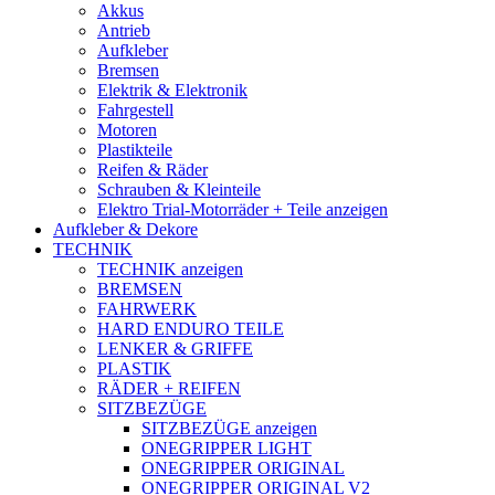
Akkus
Antrieb
Aufkleber
Bremsen
Elektrik & Elektronik
Fahrgestell
Motoren
Plastikteile
Reifen & Räder
Schrauben & Kleinteile
Elektro Trial-Motorräder + Teile anzeigen
Aufkleber & Dekore
TECHNIK
TECHNIK anzeigen
BREMSEN
FAHRWERK
HARD ENDURO TEILE
LENKER & GRIFFE
PLASTIK
RÄDER + REIFEN
SITZBEZÜGE
SITZBEZÜGE anzeigen
ONEGRIPPER LIGHT
ONEGRIPPER ORIGINAL
ONEGRIPPER ORIGINAL V2