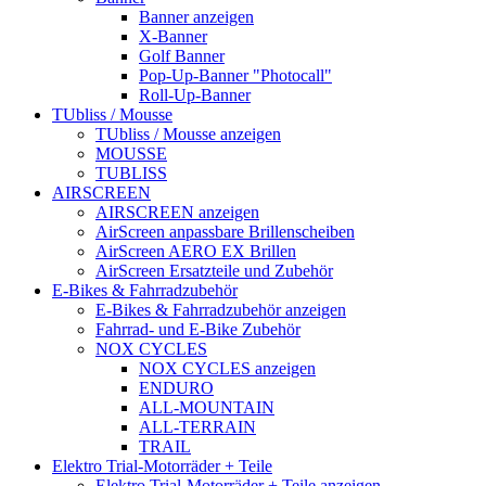
Banner anzeigen
X-Banner
Golf Banner
Pop-Up-Banner "Photocall"
Roll-Up-Banner
TUbliss / Mousse
TUbliss / Mousse anzeigen
MOUSSE
TUBLISS
AIRSCREEN
AIRSCREEN anzeigen
AirScreen anpassbare Brillenscheiben
AirScreen AERO EX Brillen
AirScreen Ersatzteile und Zubehör
E-Bikes & Fahrradzubehör
E-Bikes & Fahrradzubehör anzeigen
Fahrrad- und E-Bike Zubehör
NOX CYCLES
NOX CYCLES anzeigen
ENDURO
ALL-MOUNTAIN
ALL-TERRAIN
TRAIL
Elektro Trial-Motorräder + Teile
Elektro Trial-Motorräder + Teile anzeigen