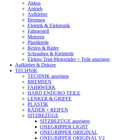
Akkus
Antrieb
Aufkleber
Bremsen
Elektrik & Elektronik
Fahrgestell
Motoren
Plastikteile
Reifen & Räder
Schrauben & Kleinteile
Elektro Trial-Motorräder + Teile anzeigen
Aufkleber & Dekore
TECHNIK
TECHNIK anzeigen
BREMSEN
FAHRWERK
HARD ENDURO TEILE
LENKER & GRIFFE
PLASTIK
RÄDER + REIFEN
SITZBEZÜGE
SITZBEZÜGE anzeigen
ONEGRIPPER LIGHT
ONEGRIPPER ORIGINAL
ONEGRIPPER ORIGINAL V2