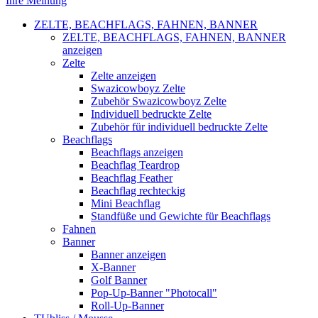
Ihre Meinung
ZELTE, BEACHFLAGS, FAHNEN, BANNER
ZELTE, BEACHFLAGS, FAHNEN, BANNER
anzeigen
Zelte
Zelte anzeigen
Swazicowboyz Zelte
Zubehör Swazicowboyz Zelte
Individuell bedruckte Zelte
Zubehör für individuell bedruckte Zelte
Beachflags
Beachflags anzeigen
Beachflag Teardrop
Beachflag Feather
Beachflag rechteckig
Mini Beachflag
Standfüße und Gewichte für Beachflags
Fahnen
Banner
Banner anzeigen
X-Banner
Golf Banner
Pop-Up-Banner "Photocall"
Roll-Up-Banner