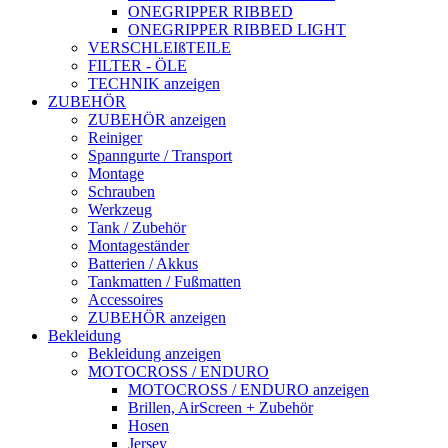
ONEGRIPPER RIBBED
ONEGRIPPER RIBBED LIGHT
VERSCHLEIßTEILE
FILTER - ÖLE
TECHNIK anzeigen
ZUBEHÖR
ZUBEHÖR anzeigen
Reiniger
Spanngurte / Transport
Montage
Schrauben
Werkzeug
Tank / Zubehör
Montageständer
Batterien / Akkus
Tankmatten / Fußmatten
Accessoires
ZUBEHÖR anzeigen
Bekleidung
Bekleidung anzeigen
MOTOCROSS / ENDURO
MOTOCROSS / ENDURO anzeigen
Brillen, AirScreen + Zubehör
Hosen
Jersey