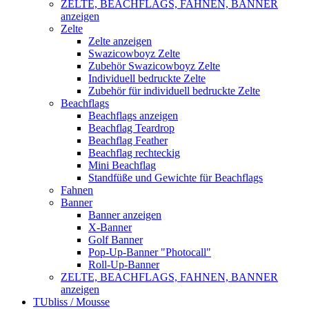
ZELTE, BEACHFLAGS, FAHNEN, BANNER
anzeigen
Zelte
Zelte anzeigen
Swazicowboyz Zelte
Zubehör Swazicowboyz Zelte
Individuell bedruckte Zelte
Zubehör für individuell bedruckte Zelte
Beachflags
Beachflags anzeigen
Beachflag Teardrop
Beachflag Feather
Beachflag rechteckig
Mini Beachflag
Standfüße und Gewichte für Beachflags
Fahnen
Banner
Banner anzeigen
X-Banner
Golf Banner
Pop-Up-Banner "Photocall"
Roll-Up-Banner
ZELTE, BEACHFLAGS, FAHNEN, BANNER
anzeigen
TUbliss / Mousse