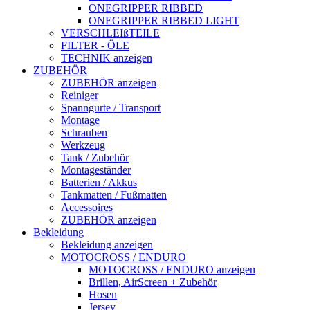
ONEGRIPPER RIBBED
ONEGRIPPER RIBBED LIGHT
VERSCHLEIßTEILE
FILTER - ÖLE
TECHNIK anzeigen
ZUBEHÖR
ZUBEHÖR anzeigen
Reiniger
Spanngurte / Transport
Montage
Schrauben
Werkzeug
Tank / Zubehör
Montageständer
Batterien / Akkus
Tankmatten / Fußmatten
Accessoires
ZUBEHÖR anzeigen
Bekleidung
Bekleidung anzeigen
MOTOCROSS / ENDURO
MOTOCROSS / ENDURO anzeigen
Brillen, AirScreen + Zubehör
Hosen
Jersey