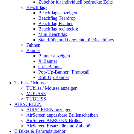
Zubehör für individuell bedruckte Zelte
Beachflags
Beachflags anzeigen
Beachflag Teardrop
Beachflag Feather
Beachflag rechteckig
Mini Beachflag
Standfüße und Gewichte für Beachflags
Fahnen
Banner
Banner anzeigen
X-Banner
Golf Banner
Pop-Up-Banner "Photocall"
Roll-Up-Banner
TUbliss / Mousse
TUbliss / Mousse anzeigen
MOUSSE
TUBLISS
AIRSCREEN
AIRSCREEN anzeigen
AirScreen anpassbare Brillenscheiben
AirScreen AERO EX Brillen
AirScreen Ersatzteile und Zubehör
E-Bikes & Fahrradzubehör