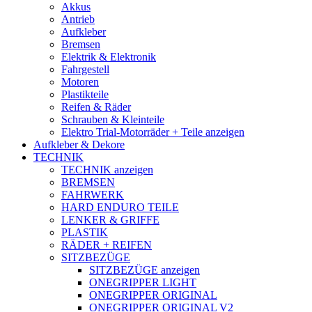
Akkus
Antrieb
Aufkleber
Bremsen
Elektrik & Elektronik
Fahrgestell
Motoren
Plastikteile
Reifen & Räder
Schrauben & Kleinteile
Elektro Trial-Motorräder + Teile anzeigen
Aufkleber & Dekore
TECHNIK
TECHNIK anzeigen
BREMSEN
FAHRWERK
HARD ENDURO TEILE
LENKER & GRIFFE
PLASTIK
RÄDER + REIFEN
SITZBEZÜGE
SITZBEZÜGE anzeigen
ONEGRIPPER LIGHT
ONEGRIPPER ORIGINAL
ONEGRIPPER ORIGINAL V2