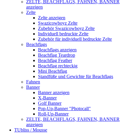
ZELTE, BEACHFLAGS, FAHNEN, BANNER
anzeigen
Zelte
Zelte anzeigen
Swazicowboyz Zelte
Zubehör Swazicowboyz Zelte
Individuell bedruckte Zelte
Zubehör für individuell bedruckte Zelte
Beachflags
Beachflags anzeigen
Beachflag Teardrop
Beachflag Feather
Beachflag rechteckig
Mini Beachflag
Standfüße und Gewichte für Beachflags
Fahnen
Banner
Banner anzeigen
X-Banner
Golf Banner
Pop-Up-Banner "Photocall"
Roll-Up-Banner
ZELTE, BEACHFLAGS, FAHNEN, BANNER
anzeigen
TUbliss / Mousse