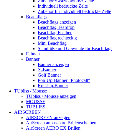
Zubehör Swazicowboyz Zelte
Individuell bedruckte Zelte
Zubehör für individuell bedruckte Zelte
Beachflags
Beachflags anzeigen
Beachflag Teardrop
Beachflag Feather
Beachflag rechteckig
Mini Beachflag
Standfüße und Gewichte für Beachflags
Fahnen
Banner
Banner anzeigen
X-Banner
Golf Banner
Pop-Up-Banner "Photocall"
Roll-Up-Banner
TUbliss / Mousse
TUbliss / Mousse anzeigen
MOUSSE
TUBLISS
AIRSCREEN
AIRSCREEN anzeigen
AirScreen anpassbare Brillenscheiben
AirScreen AERO EX Brillen