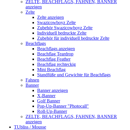
ZELTE, BEACHFLAGS, FAHNEN, BANNER
anzeigen
Zelte
Zelte anzeigen
Swazicowboyz Zelte
Zubehör Swazicowboyz Zelte
Individuell bedruckte Zelte
Zubehör für individuell bedruckte Zelte
Beachflags
Beachflags anzeigen
Beachflag Teardrop
Beachflag Feather
Beachflag rechteckig
Mini Beachflag
Standfüße und Gewichte für Beachflags
Fahnen
Banner
Banner anzeigen
X-Banner
Golf Banner
Pop-Up-Banner "Photocall"
Roll-Up-Banner
ZELTE, BEACHFLAGS, FAHNEN, BANNER
anzeigen
TUbliss / Mousse