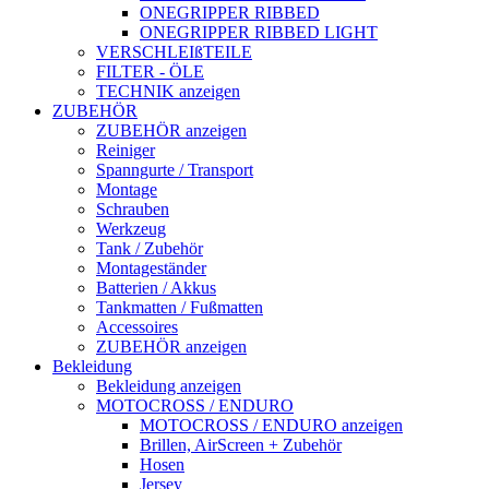
ONEGRIPPER RIBBED
ONEGRIPPER RIBBED LIGHT
VERSCHLEIßTEILE
FILTER - ÖLE
TECHNIK anzeigen
ZUBEHÖR
ZUBEHÖR anzeigen
Reiniger
Spanngurte / Transport
Montage
Schrauben
Werkzeug
Tank / Zubehör
Montageständer
Batterien / Akkus
Tankmatten / Fußmatten
Accessoires
ZUBEHÖR anzeigen
Bekleidung
Bekleidung anzeigen
MOTOCROSS / ENDURO
MOTOCROSS / ENDURO anzeigen
Brillen, AirScreen + Zubehör
Hosen
Jersey