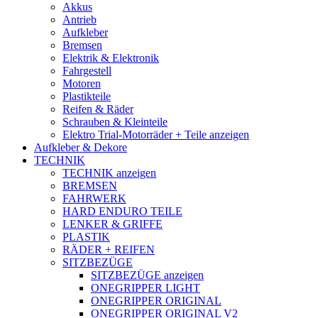
Akkus
Antrieb
Aufkleber
Bremsen
Elektrik & Elektronik
Fahrgestell
Motoren
Plastikteile
Reifen & Räder
Schrauben & Kleinteile
Elektro Trial-Motorräder + Teile anzeigen
Aufkleber & Dekore
TECHNIK
TECHNIK anzeigen
BREMSEN
FAHRWERK
HARD ENDURO TEILE
LENKER & GRIFFE
PLASTIK
RÄDER + REIFEN
SITZBEZÜGE
SITZBEZÜGE anzeigen
ONEGRIPPER LIGHT
ONEGRIPPER ORIGINAL
ONEGRIPPER ORIGINAL V2