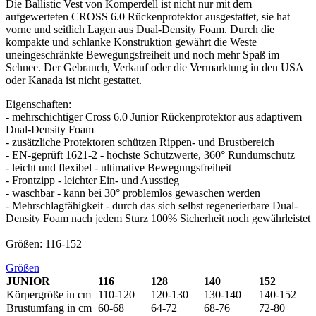
Die Ballistic Vest von Komperdell ist nicht nur mit dem
aufgewerteten CROSS 6.0 Rückenprotektor ausgestattet, sie hat
vorne und seitlich Lagen aus Dual-Density Foam. Durch die
kompakte und schlanke Konstruktion gewährt die Weste
uneingeschränkte Bewegungsfreiheit und noch mehr Spaß im
Schnee. Der Gebrauch, Verkauf oder die Vermarktung in den USA
oder Kanada ist nicht gestattet.
Eigenschaften:
- mehrschichtiger Cross 6.0 Junior Rückenprotektor aus adaptivem
Dual-Density Foam
- zusätzliche Protektoren schützen Rippen- und Brustbereich
- EN-geprüft 1621-2 - höchste Schutzwerte, 360° Rundumschutz
- leicht und flexibel - ultimative Bewegungsfreiheit
- Frontzipp - leichter Ein- und Ausstieg
- waschbar - kann bei 30° problemlos gewaschen werden
- Mehrschlagfähigkeit - durch das sich selbst regenerierbare Dual-
Density Foam nach jedem Sturz 100% Sicherheit noch gewährleistet
Größen: 116-152
Größen
JUNIOR
116
128
140
152
Körpergröße in cm
110-120
120-130
130-140
140-152
Brustumfang in cm
60-68
64-72
68-76
72-80