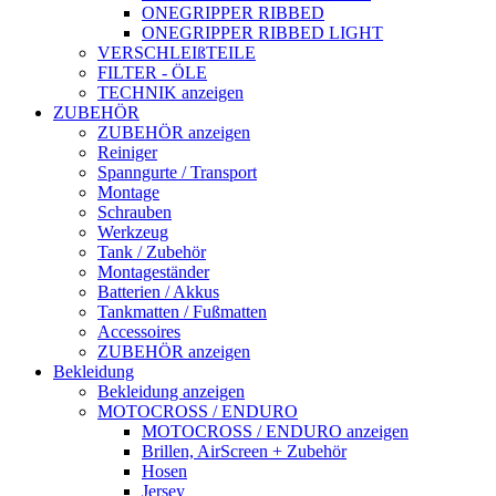
ONEGRIPPER RIBBED
ONEGRIPPER RIBBED LIGHT
VERSCHLEIßTEILE
FILTER - ÖLE
TECHNIK anzeigen
ZUBEHÖR
ZUBEHÖR anzeigen
Reiniger
Spanngurte / Transport
Montage
Schrauben
Werkzeug
Tank / Zubehör
Montageständer
Batterien / Akkus
Tankmatten / Fußmatten
Accessoires
ZUBEHÖR anzeigen
Bekleidung
Bekleidung anzeigen
MOTOCROSS / ENDURO
MOTOCROSS / ENDURO anzeigen
Brillen, AirScreen + Zubehör
Hosen
Jersey