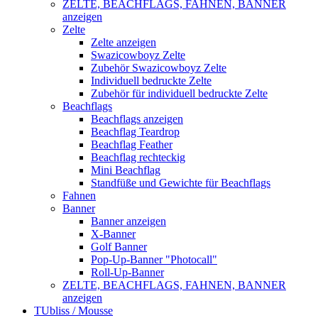
ZELTE, BEACHFLAGS, FAHNEN, BANNER
anzeigen
Zelte
Zelte anzeigen
Swazicowboyz Zelte
Zubehör Swazicowboyz Zelte
Individuell bedruckte Zelte
Zubehör für individuell bedruckte Zelte
Beachflags
Beachflags anzeigen
Beachflag Teardrop
Beachflag Feather
Beachflag rechteckig
Mini Beachflag
Standfüße und Gewichte für Beachflags
Fahnen
Banner
Banner anzeigen
X-Banner
Golf Banner
Pop-Up-Banner "Photocall"
Roll-Up-Banner
ZELTE, BEACHFLAGS, FAHNEN, BANNER
anzeigen
TUbliss / Mousse