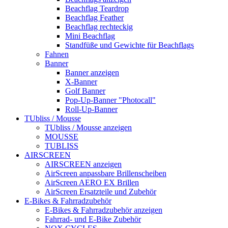
Beachflag Teardrop
Beachflag Feather
Beachflag rechteckig
Mini Beachflag
Standfüße und Gewichte für Beachflags
Fahnen
Banner
Banner anzeigen
X-Banner
Golf Banner
Pop-Up-Banner "Photocall"
Roll-Up-Banner
TUbliss / Mousse
TUbliss / Mousse anzeigen
MOUSSE
TUBLISS
AIRSCREEN
AIRSCREEN anzeigen
AirScreen anpassbare Brillenscheiben
AirScreen AERO EX Brillen
AirScreen Ersatzteile und Zubehör
E-Bikes & Fahrradzubehör
E-Bikes & Fahrradzubehör anzeigen
Fahrrad- und E-Bike Zubehör