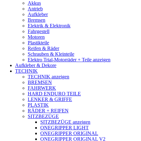
Akkus
Antrieb
Aufkleber
Bremsen
Elektrik & Elektronik
Fahrgestell
Motoren
Plastikteile
Reifen & Räder
Schrauben & Kleinteile
Elektro Trial-Motorräder + Teile anzeigen
Aufkleber & Dekore
TECHNIK
TECHNIK anzeigen
BREMSEN
FAHRWERK
HARD ENDURO TEILE
LENKER & GRIFFE
PLASTIK
RÄDER + REIFEN
SITZBEZÜGE
SITZBEZÜGE anzeigen
ONEGRIPPER LIGHT
ONEGRIPPER ORIGINAL
ONEGRIPPER ORIGINAL V2