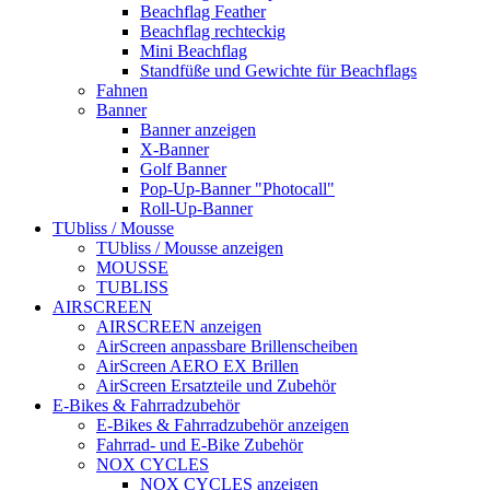
Beachflag Feather
Beachflag rechteckig
Mini Beachflag
Standfüße und Gewichte für Beachflags
Fahnen
Banner
Banner anzeigen
X-Banner
Golf Banner
Pop-Up-Banner "Photocall"
Roll-Up-Banner
TUbliss / Mousse
TUbliss / Mousse anzeigen
MOUSSE
TUBLISS
AIRSCREEN
AIRSCREEN anzeigen
AirScreen anpassbare Brillenscheiben
AirScreen AERO EX Brillen
AirScreen Ersatzteile und Zubehör
E-Bikes & Fahrradzubehör
E-Bikes & Fahrradzubehör anzeigen
Fahrrad- und E-Bike Zubehör
NOX CYCLES
NOX CYCLES anzeigen