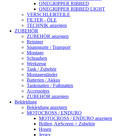
ONEGRIPPER RIBBED
ONEGRIPPER RIBBED LIGHT
VERSCHLEIßTEILE
FILTER - ÖLE
TECHNIK anzeigen
ZUBEHÖR
ZUBEHÖR anzeigen
Reiniger
Spanngurte / Transport
Montage
Schrauben
Werkzeug
Tank / Zubehör
Montageständer
Batterien / Akkus
Tankmatten / Fußmatten
Accessoires
ZUBEHÖR anzeigen
Bekleidung
Bekleidung anzeigen
MOTOCROSS / ENDURO
MOTOCROSS / ENDURO anzeigen
Brillen, AirScreen + Zubehör
Hosen
Jersey