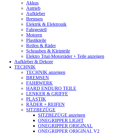
Akkus
Antrieb
Aufkleber
Bremsen
Elektrik & Elektronik
Fahrgestell
Motoren
Plastikteile
Reifen & Räder
Schrauben & Kleinteile
Elektro Trial-Motorräder + Teile anzeigen
Aufkleber & Dekore
TECHNIK
TECHNIK anzeigen
BREMSEN
FAHRWERK
HARD ENDURO TEILE
LENKER & GRIFFE
PLASTIK
RÄDER + REIFEN
SITZBEZÜGE
SITZBEZÜGE anzeigen
ONEGRIPPER LIGHT
ONEGRIPPER ORIGINAL
ONEGRIPPER ORIGINAL V2