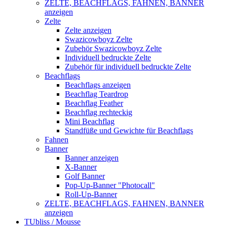
ZELTE, BEACHFLAGS, FAHNEN, BANNER
anzeigen
Zelte
Zelte anzeigen
Swazicowboyz Zelte
Zubehör Swazicowboyz Zelte
Individuell bedruckte Zelte
Zubehör für individuell bedruckte Zelte
Beachflags
Beachflags anzeigen
Beachflag Teardrop
Beachflag Feather
Beachflag rechteckig
Mini Beachflag
Standfüße und Gewichte für Beachflags
Fahnen
Banner
Banner anzeigen
X-Banner
Golf Banner
Pop-Up-Banner "Photocall"
Roll-Up-Banner
ZELTE, BEACHFLAGS, FAHNEN, BANNER
anzeigen
TUbliss / Mousse