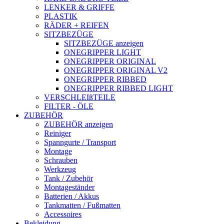
LENKER & GRIFFE
PLASTIK
RÄDER + REIFEN
SITZBEZÜGE
SITZBEZÜGE anzeigen
ONEGRIPPER LIGHT
ONEGRIPPER ORIGINAL
ONEGRIPPER ORIGINAL V2
ONEGRIPPER RIBBED
ONEGRIPPER RIBBED LIGHT
VERSCHLEIßTEILE
FILTER - ÖLE
ZUBEHÖR
ZUBEHÖR anzeigen
Reiniger
Spanngurte / Transport
Montage
Schrauben
Werkzeug
Tank / Zubehör
Montageständer
Batterien / Akkus
Tankmatten / Fußmatten
Accessoires
Bekleidung