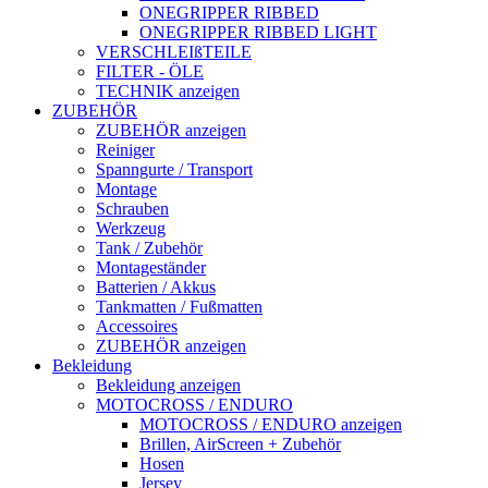
ONEGRIPPER RIBBED
ONEGRIPPER RIBBED LIGHT
VERSCHLEIßTEILE
FILTER - ÖLE
TECHNIK anzeigen
ZUBEHÖR
ZUBEHÖR anzeigen
Reiniger
Spanngurte / Transport
Montage
Schrauben
Werkzeug
Tank / Zubehör
Montageständer
Batterien / Akkus
Tankmatten / Fußmatten
Accessoires
ZUBEHÖR anzeigen
Bekleidung
Bekleidung anzeigen
MOTOCROSS / ENDURO
MOTOCROSS / ENDURO anzeigen
Brillen, AirScreen + Zubehör
Hosen
Jersey