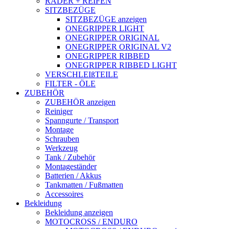
RÄDER + REIFEN
SITZBEZÜGE
SITZBEZÜGE anzeigen
ONEGRIPPER LIGHT
ONEGRIPPER ORIGINAL
ONEGRIPPER ORIGINAL V2
ONEGRIPPER RIBBED
ONEGRIPPER RIBBED LIGHT
VERSCHLEIßTEILE
FILTER - ÖLE
ZUBEHÖR
ZUBEHÖR anzeigen
Reiniger
Spanngurte / Transport
Montage
Schrauben
Werkzeug
Tank / Zubehör
Montageständer
Batterien / Akkus
Tankmatten / Fußmatten
Accessoires
Bekleidung
Bekleidung anzeigen
MOTOCROSS / ENDURO