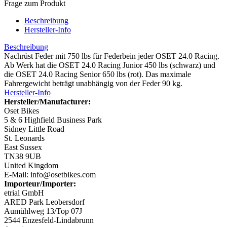
Frage zum Produkt
Beschreibung
Hersteller-Info
Beschreibung
Nachrüst Feder mit 750 lbs für Federbein jeder OSET 24.0 Racing.
Ab Werk hat die OSET 24.0 Racing Junior 450 lbs (schwarz) und
die OSET 24.0 Racing Senior 650 lbs (rot). Das maximale
Fahrergewicht beträgt unabhängig von der Feder 90 kg.
Hersteller-Info
Hersteller/Manufacturer:
Oset Bikes
5 & 6 Highfield Business Park
Sidney Little Road
St. Leonards
East Sussex
TN38 9UB
United Kingdom
E-Mail: info@osetbikes.com
Importeur/Importer:
etrial GmbH
ARED Park Leobersdorf
Aumühlweg 13/Top 07J
2544 Enzesfeld-Lindabrunn