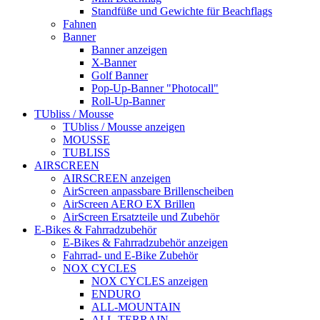
Standfüße und Gewichte für Beachflags
Fahnen
Banner
Banner anzeigen
X-Banner
Golf Banner
Pop-Up-Banner "Photocall"
Roll-Up-Banner
TUbliss / Mousse
TUbliss / Mousse anzeigen
MOUSSE
TUBLISS
AIRSCREEN
AIRSCREEN anzeigen
AirScreen anpassbare Brillenscheiben
AirScreen AERO EX Brillen
AirScreen Ersatzteile und Zubehör
E-Bikes & Fahrradzubehör
E-Bikes & Fahrradzubehör anzeigen
Fahrrad- und E-Bike Zubehör
NOX CYCLES
NOX CYCLES anzeigen
ENDURO
ALL-MOUNTAIN
ALL-TERRAIN