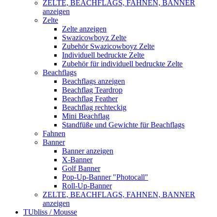
ZELTE, BEACHFLAGS, FAHNEN, BANNER
anzeigen
Zelte
Zelte anzeigen
Swazicowboyz Zelte
Zubehör Swazicowboyz Zelte
Individuell bedruckte Zelte
Zubehör für individuell bedruckte Zelte
Beachflags
Beachflags anzeigen
Beachflag Teardrop
Beachflag Feather
Beachflag rechteckig
Mini Beachflag
Standfüße und Gewichte für Beachflags
Fahnen
Banner
Banner anzeigen
X-Banner
Golf Banner
Pop-Up-Banner "Photocall"
Roll-Up-Banner
ZELTE, BEACHFLAGS, FAHNEN, BANNER
anzeigen
TUbliss / Mousse