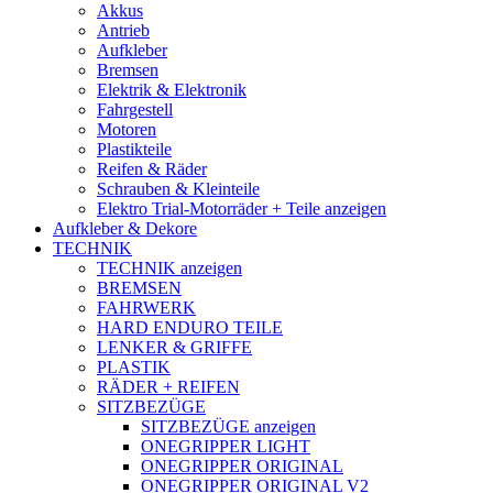
Akkus
Antrieb
Aufkleber
Bremsen
Elektrik & Elektronik
Fahrgestell
Motoren
Plastikteile
Reifen & Räder
Schrauben & Kleinteile
Elektro Trial-Motorräder + Teile anzeigen
Aufkleber & Dekore
TECHNIK
TECHNIK anzeigen
BREMSEN
FAHRWERK
HARD ENDURO TEILE
LENKER & GRIFFE
PLASTIK
RÄDER + REIFEN
SITZBEZÜGE
SITZBEZÜGE anzeigen
ONEGRIPPER LIGHT
ONEGRIPPER ORIGINAL
ONEGRIPPER ORIGINAL V2