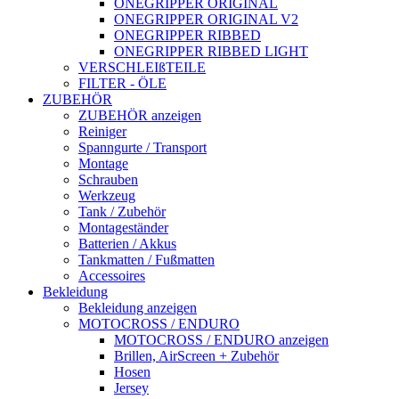
ONEGRIPPER ORIGINAL
ONEGRIPPER ORIGINAL V2
ONEGRIPPER RIBBED
ONEGRIPPER RIBBED LIGHT
VERSCHLEIßTEILE
FILTER - ÖLE
ZUBEHÖR
ZUBEHÖR anzeigen
Reiniger
Spanngurte / Transport
Montage
Schrauben
Werkzeug
Tank / Zubehör
Montageständer
Batterien / Akkus
Tankmatten / Fußmatten
Accessoires
Bekleidung
Bekleidung anzeigen
MOTOCROSS / ENDURO
MOTOCROSS / ENDURO anzeigen
Brillen, AirScreen + Zubehör
Hosen
Jersey