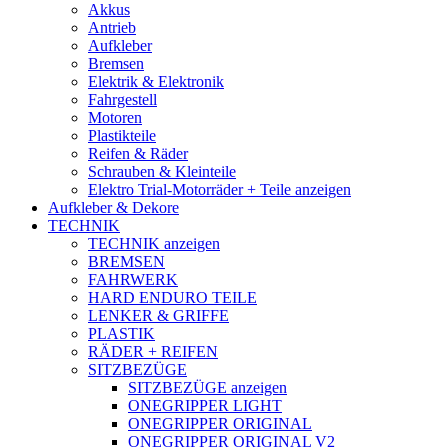
Akkus
Antrieb
Aufkleber
Bremsen
Elektrik & Elektronik
Fahrgestell
Motoren
Plastikteile
Reifen & Räder
Schrauben & Kleinteile
Elektro Trial-Motorräder + Teile anzeigen
Aufkleber & Dekore
TECHNIK
TECHNIK anzeigen
BREMSEN
FAHRWERK
HARD ENDURO TEILE
LENKER & GRIFFE
PLASTIK
RÄDER + REIFEN
SITZBEZÜGE
SITZBEZÜGE anzeigen
ONEGRIPPER LIGHT
ONEGRIPPER ORIGINAL
ONEGRIPPER ORIGINAL V2