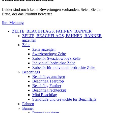
Leider sind noch keine Bewertungen vorhanden. Seien Sie der
Erste, der das Produkt bewertet.
Ihre Meinung
ZELTE, BEACHFLAGS, FAHNEN, BANNER
ZELTE, BEACHFLAGS, FAHNEN, BANNER
anzeigen
Zelte
Zelte anzeigen
Swazicowboyz Zelte
Zubehör Swazicowboyz Zelte
Individuell bedruckte Zelte
Zubehör für individuell bedruckte Zelte
Beachflags
Beachflags anzeigen
Beachflag Teardrop
Beachflag Feather
Beachflag rechteckig
Mini Beachflag
Standfüße und Gewichte für Beachflags
Fahnen
Banner
Banner anzeigen