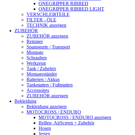
ONEGRIPPER RIBBED
ONEGRIPPER RIBBED LIGHT
VERSCHLEIßTEILE
FILTER - ÖLE
TECHNIK anzeigen
ZUBEHÖR
ZUBEHÖR anzeigen
Reiniger
Spanngurte / Transport
Montage
Schrauben
Werkzeug
Tank / Zubehör
Montageständer
Batterien / Akkus
Tankmatten / Fußmatten
Accessoires
ZUBEHÖR anzeigen
Bekleidung
Bekleidung anzeigen
MOTOCROSS / ENDURO
MOTOCROSS / ENDURO anzeigen
Brillen, AirScreen + Zubehör
Hosen
Jersey