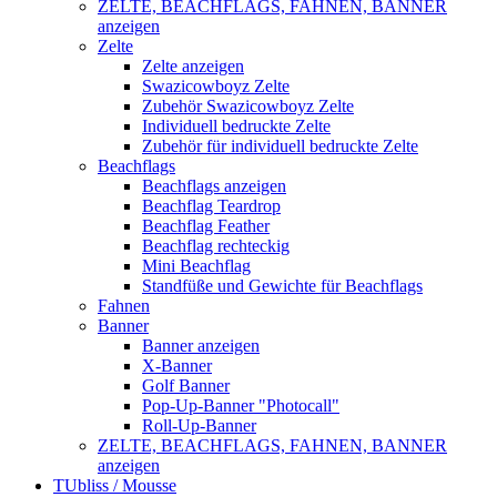
ZELTE, BEACHFLAGS, FAHNEN, BANNER
anzeigen
Zelte
Zelte anzeigen
Swazicowboyz Zelte
Zubehör Swazicowboyz Zelte
Individuell bedruckte Zelte
Zubehör für individuell bedruckte Zelte
Beachflags
Beachflags anzeigen
Beachflag Teardrop
Beachflag Feather
Beachflag rechteckig
Mini Beachflag
Standfüße und Gewichte für Beachflags
Fahnen
Banner
Banner anzeigen
X-Banner
Golf Banner
Pop-Up-Banner "Photocall"
Roll-Up-Banner
ZELTE, BEACHFLAGS, FAHNEN, BANNER
anzeigen
TUbliss / Mousse